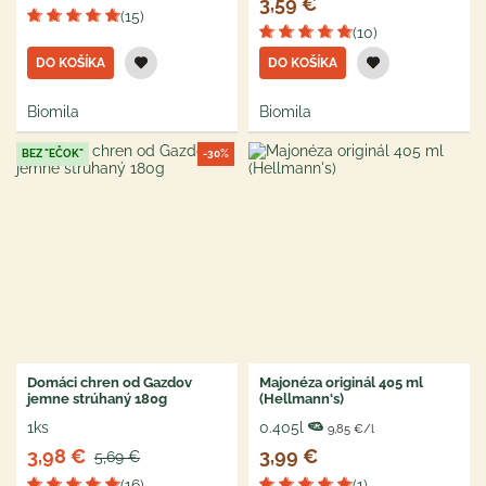
3,59 €
(15)
(10)
DO KOŠÍKA
DO KOŠÍKA
Biomila
Biomila
BEZ "EČOK"
-30%
Domáci chren od Gazdov
Majonéza originál 405 ml
jemne strúhaný 180g
(Hellmann's)
1ks
0.405l
9,85 €/l
3,98 €
3,99 €
5,69 €
(16)
(1)