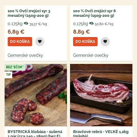
100 % Ovčí zrejúci syr 3
100 % Ovčí zrejúci syr 6
mesačný (150g-200 g)
mesačný (150g-200 g)
0.175kg
0.175kg
39,37 €/kg
50,80 €/kg
6,89 €
8,89 €
DO KOŠÍKA
DO KOŠÍKA
Gemerské ovečky
Gemerské ovečky
BEZ "EČOK"
TIP
BYSTRICKÁ klobása - sušená
Bravčové rebrá - VEĽKÉ 1,2kg
1 pár (cca 240 - 280g) (bez E)
(mäsité)