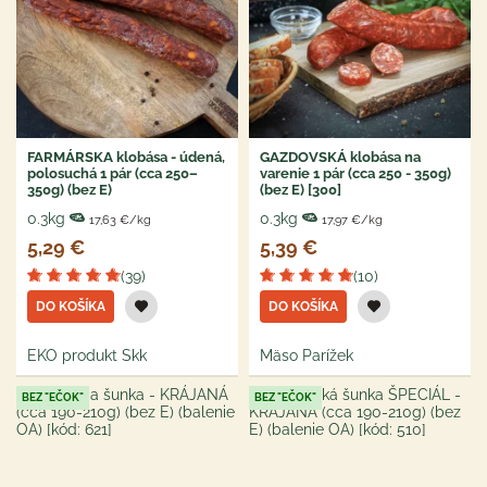
FARMÁRSKA klobása - údená,
GAZDOVSKÁ klobása na
polosuchá 1 pár (cca 250–
varenie 1 pár (cca 250 - 350g)
350g) (bez E)
(bez E) [300]
0.3kg
0.3kg
17,63 €/kg
17,97 €/kg
5,29 €
5,39 €
(39)
(10)
DO KOŠÍKA
DO KOŠÍKA
EKO produkt Skk
Mäso Parížek
BEZ "EČOK"
BEZ "EČOK"