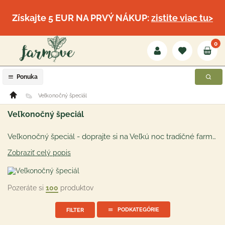
Získajte 5 EUR NA PRVÝ NÁKUP:
zistite viac tu>
0
Ponuka
Veľkonočný špeciál
Veľkonočný špeciál
Veľkonočný špeciál - doprajte si na Veľkú noc tradičné farmárske potraviny priamo od lokálnych malovýrobcov a farmárov. Ochutnajte obľúbené syry či tradičné mäsové výrobky bez "é-čok". Dobrú chuť a príjemné sviatky!
Zobraziť celý popis
Pozeráte si
100
produktov
PODKATEGÓRIE
FILTER