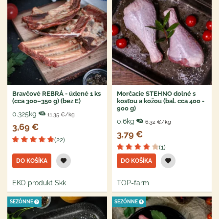
Bravčové REBRÁ - údené 1 ks
Morčacie STEHNO dolné s
(cca 300–350 g) (bez E)
kosťou a kožou (bal. cca 400 -
900 g)
0.325kg
11,35 €/kg
0.6kg
6,32 €/kg
3,69 €
3,79 €
(22)
(1)
DO KOŠÍKA
DO KOŠÍKA
EKO produkt Skk
TOP-farm
SEZÓNNE
SEZÓNNE