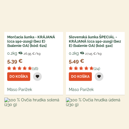
Morčacia šunka - KRÁJANÁ
Slovenská šunka ŠPECIÁL -
(cca 190-210g) (bez E)
KRÁJANÁ (cca 190-210g) (bez
(balenie OA) [kód: 621]
E) (balenie OA) [kód: 510]
0.2kg
0.2kg
26,95 €/kg
27,45 €/kg
5,39 €
5,49 €
(16)
(24)
DO KOŠÍKA
DO KOŠÍKA
Mäso Parížek
Mäso Parížek