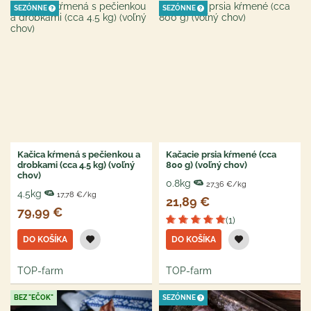
SEZÓNNE
SEZÓNNE
Kačica kŕmená s pečienkou a
Kačacie prsia kŕmené (cca
drobkami (cca 4.5 kg) (voľný
800 g) (voľný chov)
chov)
0.8kg
27,36 €/kg
4.5kg
17,78 €/kg
21,89 €
79,99 €
(1)
DO KOŠÍKA
DO KOŠÍKA
TOP-farm
TOP-farm
BEZ "EČOK"
SEZÓNNE