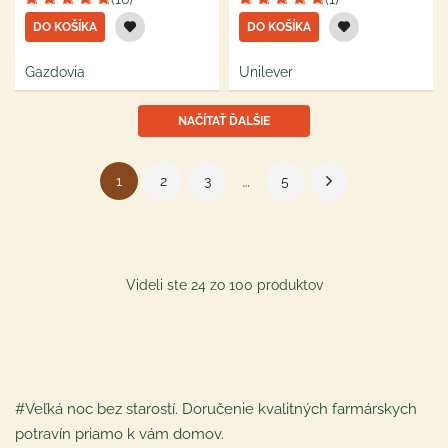
DO KOŠÍKA
DO KOŠÍKA
Gazdovia
Unilever
NAČÍTAŤ ĎALŠIE
…
1
2
3
5
Videli ste 24 zo 100 produktov
#Veľká noc bez starostí. Doručenie kvalitných farmárskych
potravín priamo k vám domov.