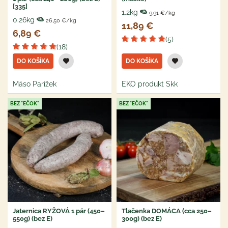
[335]
1.2kg
9,91 €/kg
0.26kg
26,50 €/kg
11,89 €
6,89 €
(5)
(18)
DO KOŠÍKA
DO KOŠÍKA
Mäso Parížek
EKO produkt Skk
BEZ "EČOK"
BEZ "EČOK"
Jaternica RYŽOVÁ 1 pár (450–
Tlačenka DOMÁCA (cca 250–
550g) (bez E)
300g) (bez E)