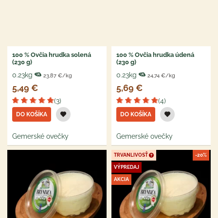
100 % Ovčia hrudka solená
100 % Ovčia hrudka údená
(230 g)
(230 g)
0.23kg
0.23kg
23,87 €/kg
24,74 €/kg
5,49 €
5,69 €
(3)
(4)
DO KOŠÍKA
DO KOŠÍKA
Gemerské ovečky
Gemerské ovečky
TRVANLIVOSŤ
-20%
VÝPREDAJ
AKCIA