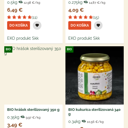
0.5kg
0.275kg
12,98 €/kg
14,87 €/kg
6,49 €
4,09 €
(11)
(15)
DO KOŠÍKA
DO KOŠÍKA
EKO produkt Skk
EKO produkt Skk
BIO
BIO
BIO hrášok sterilizovaný 350 g
BIO kukurica sterilizovaná 340
g
0.35kg
9,97 €/kg
0.34kg
10,56 €/kg
3,49 €