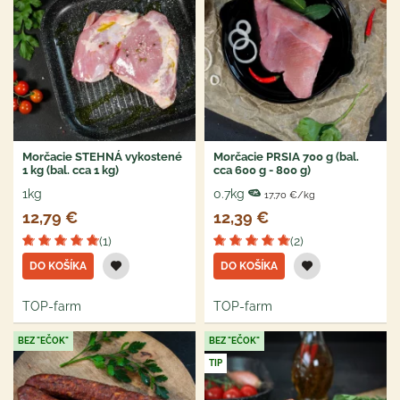
Morčacie STEHNÁ vykostené
Morčacie PRSIA 700 g (bal.
1 kg (bal. cca 1 kg)
cca 600 g - 800 g)
1kg
0.7kg
17,70 €/kg
12,79 €
12,39 €
(1)
(2)
DO KOŠÍKA
DO KOŠÍKA
TOP-farm
TOP-farm
BEZ "EČOK"
BEZ "EČOK"
TIP