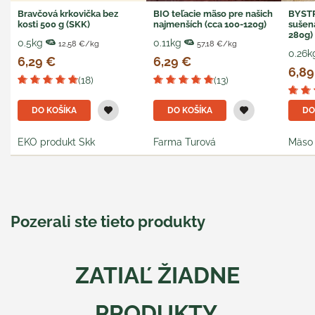
Bravčová krkovička bez
BIO teľacie mäso pre našich
BYSTR
kosti 500 g (SKK)
najmenších (cca 100-120g)
sušená
280g) 
0.5kg
0.11kg
12,58 €/kg
57,18 €/kg
0.26k
6,29 €
6,29 €
6,89
(18)
(13)
DO KOŠÍKA
DO KOŠÍKA
DO
EKO produkt Skk
Farma Turová
Mäso 
Pozerali ste tieto produkty
ZATIAĽ ŽIADNE
PRODUKTY.