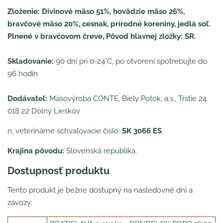
Zloženie: Divinové mäso 51%, hovädzie mäso 26%,
bravčové mäso 20%, cesnak, prírodné koreniny, jedlá soľ.
Plnené v bravčovom čreve, Pôvod hlavnej zložky: SR.
Skladovanie:
90 dní pri 0-24°C, po otvorení spotrebujte do
96 hodín
Dodávateľ:
Mäsovýroba CONTE, Biely Potok, a.s., Tŕstie 24
018 22 Dolný Lieskov
n, veterinárne schvaľovacie číslo:
SK 3066 ES
Krajina pôvodu:
Slovenská republika.
Dostupnosť produktu
Tento produkt je bežne dostupný na nasledovné dni a
závozy: