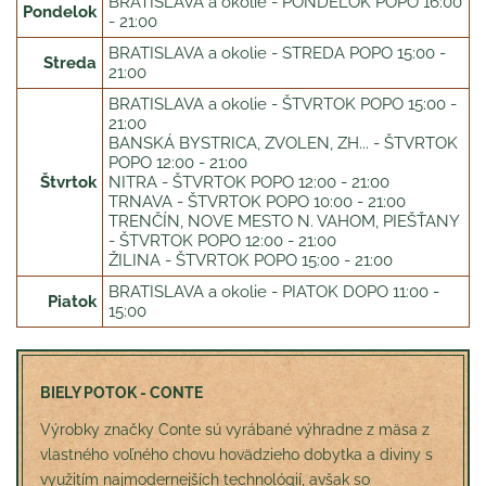
BRATISLAVA a okolie - PONDELOK POPO 16:00
Pondelok
- 21:00
BRATISLAVA a okolie - STREDA POPO 15:00 -
Streda
21:00
BRATISLAVA a okolie - ŠTVRTOK POPO 15:00 -
21:00
BANSKÁ BYSTRICA, ZVOLEN, ZH... - ŠTVRTOK
POPO 12:00 - 21:00
Štvrtok
NITRA - ŠTVRTOK POPO 12:00 - 21:00
TRNAVA - ŠTVRTOK POPO 10:00 - 21:00
TRENČÍN, NOVE MESTO N. VAHOM, PIEŠŤANY
- ŠTVRTOK POPO 12:00 - 21:00
ŽILINA - ŠTVRTOK POPO 15:00 - 21:00
BRATISLAVA a okolie - PIATOK DOPO 11:00 -
Piatok
15:00
BIELY POTOK - CONTE
Výrobky značky Conte sú vyrábané výhradne z mäsa z
vlastného voľného chovu hovädzieho dobytka a diviny s
využitím najmodernejších technológií, avšak so