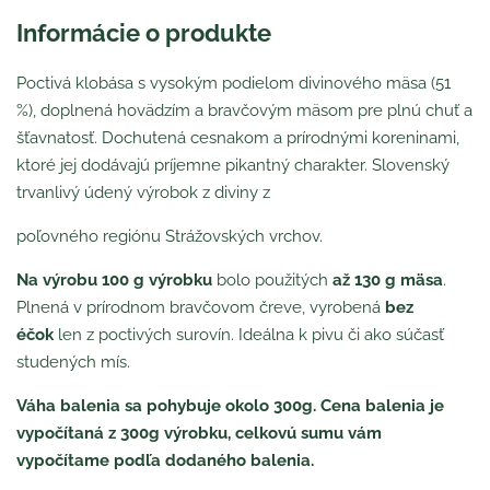
Informácie o produkte
Poctivá klobása s vysokým podielom divinového mäsa (51
%), doplnená hovädzím a bravčovým mäsom pre plnú chuť a
šťavnatosť. Dochutená cesnakom a prírodnými koreninami,
ktoré jej dodávajú príjemne pikantný charakter. Slovenský
trvanlivý údený výrobok z diviny z
poľovného regiónu Strážovských vrchov.
Na výrobu 100 g výrobku
bolo použitých
až 130 g mäsa
.
Plnená v prírodnom bravčovom čreve, vyrobená
bez
éčok
len z poctivých surovín. Ideálna k pivu či ako súčasť
studených mís.
Váha balenia sa pohybuje okolo 300g. Cena balenia je
vypočítaná z 300g výrobku, celkovú sumu vám
vypočítame podľa dodaného balenia.