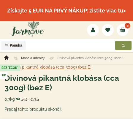
Získajte 5 EUR NA PRVÝ NÁKUP:
zistite viac tu>
0
Ponuka
Mäso a údeniny
Divinová pikantná klobása (cca 300g) (bez E)
BEZ "EČOK"
TIP
Divinová pikantná klobása (cca
300g) (bez E)
0.3kg
29,63 €/kg
Predaj tohto produktu skončil.