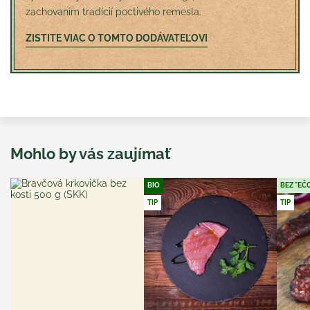
zachovaním tradícií poctivého remesla.
ZISTITE VIAC O TOMTO DODÁVATEĽOVI
Mohlo by vás zaujímať
BIO
BEZ "EČ
TIP
TIP