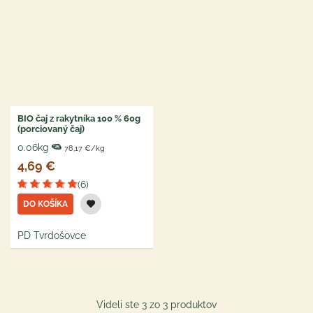
BIO čaj z rakytníka 100 % 60g
(porciovaný čaj)
0.06kg
78,17 €/kg
4,69 €
(6)
DO KOŠÍKA
PD Tvrdošovce
Videli ste 3 zo 3 produktov