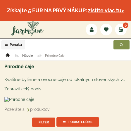
Získajte 5 EUR NA PRVÝ NÁKUP:
zistite viac tu>
0
Ponuka
Nápoje
Prírodné čaje
Prírodné čaje
Kvalitné bylinné a ovocné čaje od lokálnych slovenských výrobcov a pestovateľov obohatené o prémiové zahraničné čaje ako napríklad zelený čaj, čierny, lapacho, či iné špeciality prevažne v BIO a eko kvalite. Každý si nájde ten svoj obľúbený čajík na zlepšenie zdravia alebo nálady.
Zobraziť celý popis
Pozeráte si
3
produktov
PODKATEGÓRIE
FILTER