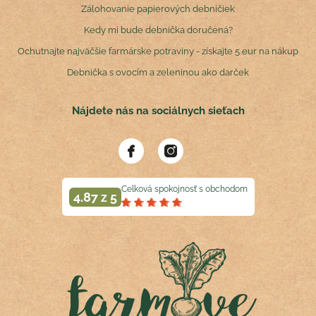
Zálohovanie papierových debničiek
Kedy mi bude debnička doručená?
Ochutnajte najväčšie farmárske potraviny - získajte 5 eur na nákup
Debnička s ovocím a zeleninou ako darček
Nájdete nás na sociálnych sieťach
Celková spokojnosť s obchodom
4.87 z 5