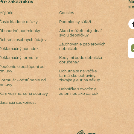
Pre zákazníkov
Ná
si
Môj účet
Cookies
Často kladené otázky
Podmienky súťaží
Obchodné podmienky
Ako si môžete objednať
svoju debničku?
Ochrana osobných údajov
Zálohovanie papierových
Reklamačný poriadok
debničiek
Reklamačný formulár
Kedy mi bude debnička
doručená?
Poučenie o odstúpení od
zmluvy
Ochutnajte najväčšie
farmárske potraviny -
Formulár - odstúpenie od
získajte 5 eur na nákup
zmluvy
Debnička s ovocím a
Kam vozíme, cena dopravy
zeleninou ako darček
Garancia spokojnosti