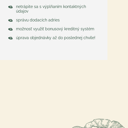
netrápite sa s výplňaním kontaktných
údajov
Registrácia /Prihlásenie
správu dodacích adries
nákupný zoznam a obľúbené
možnosť využiť bonusový kreditný systém
produkty hocikde
úprava objednávky až do poslednej chvíle!
zbieranie bonusových bodov
rýchla objednávka
informovanie o akciách a
špeci zľavách
možnosť upravovať
objednávku po odoslaní do
určitého času
PRIHLÁSIŤ SA