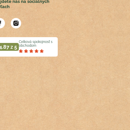
jdete nás na sociálnych
eťach
Celková spokojnosť s
obchodom
4.87 z 5