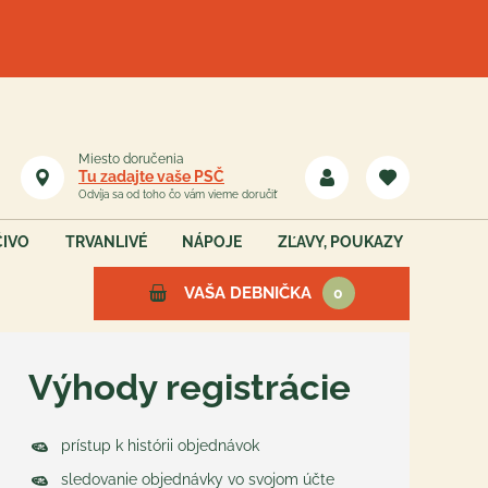
Miesto doručenia
Tu zadajte vaše PSČ
Odvíja sa od toho čo vám vieme doručiť
ČIVO
TRVANLIVÉ
NÁPOJE
ZĽAVY, POUKAZY
VAŠA DEBNIČKA
0
Výhody registrácie
Vaša debnička je teraz
prázdna
prístup k histórii objednávok
sledovanie objednávky vo svojom účte