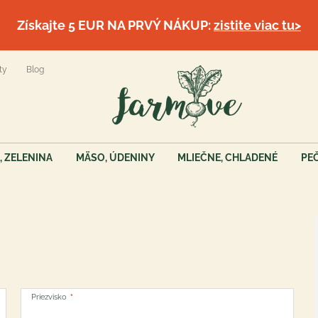
Získajte 5 EUR NA PRVÝ NÁKUP:
zistite viac tu>
ty
Blog
, ZELENINA
MÄSO, ÚDENINY
MLIEČNE, CHLADENÉ
PE
Priezvisko