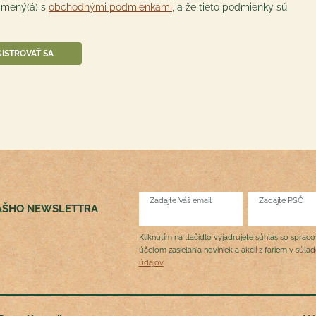
ámený(á) s
obchodnými podmienkami
, a že tieto podmienky sú
Zadajte Váš email
Zadajte PSČ
NÁŠHO NEWSLETTRA
Kliknutím na tlačidlo vyjadrujete súhlas so sprac
účelom zasielania noviniek a akcií z fariem v súla
údajov