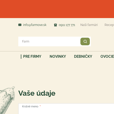
info@farmove.sk
0911 177 771
Naši farmári
Recep
║ PRE FIRMY
NOVINKY
DEBNIČKY
OVOCIE
Vaše údaje
Krstné meno