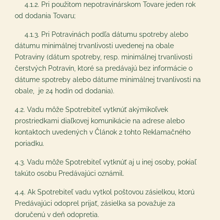
4.1.2. Pri použitom nepotravinárskom Tovare jeden rok
od dodania Tovaru;
4.1.3. Pri Potravinách podľa dátumu spotreby alebo
dátumu minimálnej trvanlivosti uvedenej na obale
Potraviny (dátum spotreby, resp. minimálnej trvanlivosti
čerstvých Potravín, ktoré sa predávajú bez informácie o
dátume spotreby alebo dátume minimálnej trvanlivosti na
obale, je 24 hodín od dodania).
4.2. Vadu môže Spotrebiteľ vytknúť akýmikoľvek
prostriedkami diaľkovej komunikácie na adrese alebo
kontaktoch uvedených v ‎Článok 2 tohto Reklamačného
poriadku.
4.3. Vadu môže Spotrebiteľ vytknúť aj u inej osoby, pokiaľ
takúto osobu Predávajúci oznámil.
4.4. Ak Spotrebiteľ vadu vytkol poštovou zásielkou, ktorú
Predávajúci odoprel prijať, zásielka sa považuje za
doručenú v deň odopretia.