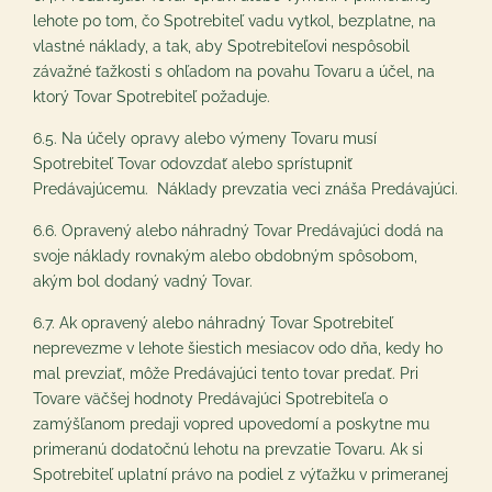
lehote po tom, čo Spotrebiteľ vadu vytkol, bezplatne, na
vlastné náklady, a tak, aby Spotrebiteľovi nespôsobil
závažné ťažkosti s ohľadom na povahu Tovaru a účel, na
ktorý Tovar Spotrebiteľ požaduje.
6.5. Na účely opravy alebo výmeny Tovaru musí
Spotrebiteľ Tovar odovzdať alebo sprístupniť
Predávajúcemu. Náklady prevzatia veci znáša Predávajúci.
6.6. Opravený alebo náhradný Tovar Predávajúci dodá na
svoje náklady rovnakým alebo obdobným spôsobom,
akým bol dodaný vadný Tovar.
6.7. Ak opravený alebo náhradný Tovar Spotrebiteľ
neprevezme v lehote šiestich mesiacov odo dňa, kedy ho
mal prevziať, môže Predávajúci tento tovar predať. Pri
Tovare väčšej hodnoty Predávajúci Spotrebiteľa o
zamýšľanom predaji vopred upovedomí a poskytne mu
primeranú dodatočnú lehotu na prevzatie Tovaru. Ak si
Spotrebiteľ uplatní právo na podiel z výťažku v primeranej