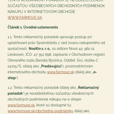
TENTO REKLAMAČNÝ PORIADOK JE NEODDELITEĽNOU
SÚČASŤOU VŠEOBECNÝCH OBCHODNÝCH PODMIENOK
NÁKUPU V INTERNETOVOM OBCHODE
WWW.FARMOVE.SK
.
Článok 1. Úvodné ustanovenia
1.1. Tento reklamačný poriadok upravuje postup pri
uplatňovaní práv Spotrebiteľa z vád tovaru nakúpeného od
spoločnosti
NosKin s. r. o.
, so sídlom Nová 42, 962 21
Lieskovec, IČO: 47 352 698, zapísaná v Obchodnom registri
Okresného súdu Banská Bystrica, Oddiel: Sro, vložka č.:
24715/S. (ďalej ako „
Predávajúci
“), prostredníctvom
internetového obchodu
www.farmove.sk
(ďalej ako „
e-
shop
“).
1.2. Tento reklamačný poriadok (ďalej ako „
Reklamačný
poriadok
“) je neoddeliteľnou súčasťou všeobecných
obchodných podmienok nákupu na e-shope
www.farmove.sk
, ktoré sú dostupné tu:
www.farmove.sk/obchodne-podmienky
ďalej ako