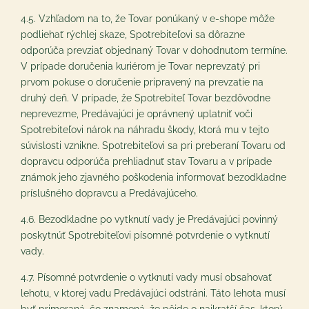
4.5. Vzhľadom na to, že Tovar ponúkaný v e-shope môže
podliehať rýchlej skaze, Spotrebiteľovi sa dôrazne
odporúča prevziať objednaný Tovar v dohodnutom termíne.
V prípade doručenia kuriérom je Tovar neprevzatý pri
prvom pokuse o doručenie pripravený na prevzatie na
druhý deň. V prípade, že Spotrebiteľ Tovar bezdôvodne
neprevezme, Predávajúci je oprávnený uplatniť voči
Spotrebiteľovi nárok na náhradu škody, ktorá mu v tejto
súvislosti vznikne. Spotrebiteľovi sa pri preberaní Tovaru od
dopravcu odporúča prehliadnuť stav Tovaru a v prípade
známok jeho zjavného poškodenia informovať bezodkladne
príslušného dopravcu a Predávajúceho.
4.6. Bezodkladne po vytknutí vady je Predávajúci povinný
poskytnúť Spotrebiteľovi písomné potvrdenie o vytknutí
vady.
4.7. Písomné potvrdenie o vytknutí vady musí obsahovať
lehotu, v ktorej vadu Predávajúci odstráni. Táto lehota musí