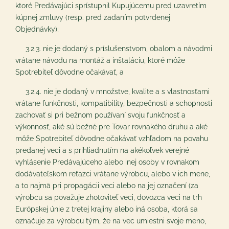
ktoré Predávajúci sprístupnil Kupujúcemu pred uzavretím
kúpnej zmluvy (resp. pred zadaním potvrdenej
Objednávky);
3.2.3. nie je dodaný s príslušenstvom, obalom a návodmi
vrátane návodu na montáž a inštaláciu, ktoré môže
Spotrebiteľ dôvodne očakávať, a
3.2.4. nie je dodaný v množstve, kvalite a s vlastnosťami
vrátane funkčnosti, kompatibility, bezpečnosti a schopnosti
zachovať si pri bežnom používaní svoju funkčnosť a
výkonnosť, aké sú bežné pre Tovar rovnakého druhu a aké
môže Spotrebiteľ dôvodne očakávať vzhľadom na povahu
predanej veci a s prihliadnutím na akékoľvek verejné
vyhlásenie Predávajúceho alebo inej osoby v rovnakom
dodávateľskom reťazci vrátane výrobcu, alebo v ich mene,
a to najmä pri propagácii veci alebo na jej označení (za
výrobcu sa považuje zhotoviteľ veci, dovozca veci na trh
Európskej únie z tretej krajiny alebo iná osoba, ktorá sa
označuje za výrobcu tým, že na vec umiestni svoje meno,