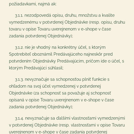
požiadavkami, najmä ak:
3.1.1. nezodpovedá opisu, druhu, množstvu a kvalite
vymedzenému v potvrdenej Objednávke (resp. opisu, druhu
tovaru v opise Tovaru uverejnenom v e-shope v čase
zadania potvrdenej Objednávky);
3.1.2. nie je vhodný na konkrétny účel, s ktorým
Spotrebiteľ oboznámil Predávajúceho najneskôr pred
potvrdením Objednávky Predávajúcim, pričom ide o účel, s
ktorým Predávajúci súhlasil;
3.1.3. nevyznačuje sa schopnosťou plniť funkcie s
ohľadom na svoj účel vymedzenej v potvrdenej
Objednávke (za schopnosť sa považuje aj schopnosť
opísaná v opise Tovaru uverejnenom v e-shope v čase
zadania potvrdenej Objednávky);
3.1.4. nevyznačuje sa ďalšími vlastnosťami vymedzenými
v potvrdenej Objednávke (resp. vlastnosťami v opise Tovaru
uverejnenom v e-shope v čase zadania potvrdenej