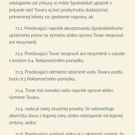
odstúpenie od zmluvy si môže Spotrebiteľ uplatniť v
prípade vád Tovaru aj bez poskytnutia dodatočnej
primeranej lehoty na zjednanie nápravy, ak
7.1.1. Predávajúci napriek akceptovaniu Spotrebiteľovho
uplatnenia práva na výmenu alebo opravu Tovar neopravil
ani nevymenil,
7.1.2. Predávajúci Tovar neopravil ani nevymenil v súlade
s bodom ‎6.4. Reklamačného poriadku,
7.1.3. Predávajúci odmietol odstrániť vadu Tovaru podľa
bodu ‎6.3 Reklamačného poriadku,
7.1.4. Tovar má rovnakú vadu napriek oprave alebo
výmene Tovaru,
7.1.5. vada je takej závažnej povahy, že odôvodňuje
okamžitú zľavu z kúpnej ceny alebo odstúpenie od kúpnej
zmluvy, alebo
7.1.6. Predávajúci vyhlásil alebo je z okolností zrejmé, že