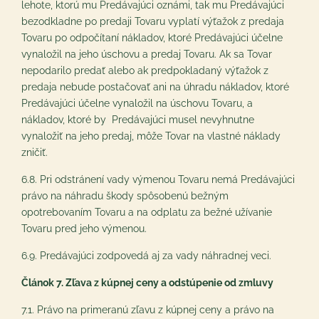
lehote, ktorú mu Predávajúci oznámi, tak mu Predávajúci
bezodkladne po predaji Tovaru vyplatí výťažok z predaja
Tovaru po odpočítaní nákladov, ktoré Predávajúci účelne
vynaložil na jeho úschovu a predaj Tovaru. Ak sa Tovar
nepodarilo predať alebo ak predpokladaný výťažok z
predaja nebude postačovať ani na úhradu nákladov, ktoré
Predávajúci účelne vynaložil na úschovu Tovaru, a
nákladov, ktoré by Predávajúci musel nevyhnutne
vynaložiť na jeho predaj, môže Tovar na vlastné náklady
zničiť.
6.8. Pri odstránení vady výmenou Tovaru nemá Predávajúci
právo na náhradu škody spôsobenú bežným
opotrebovaním Tovaru a na odplatu za bežné užívanie
Tovaru pred jeho výmenou.
6.9. Predávajúci zodpovedá aj za vady náhradnej veci.
Článok 7. Zľava z kúpnej ceny a odstúpenie od zmluvy
7.1. Právo na primeranú zľavu z kúpnej ceny a právo na