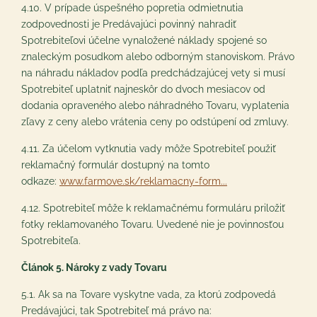
4.10. V prípade úspešného popretia odmietnutia
zodpovednosti je Predávajúci povinný nahradiť
Spotrebiteľovi účelne vynaložené náklady spojené so
znaleckým posudkom alebo odborným stanoviskom. Právo
na náhradu nákladov podľa predchádzajúcej vety si musí
Spotrebiteľ uplatniť najneskôr do dvoch mesiacov od
dodania opraveného alebo náhradného Tovaru, vyplatenia
zľavy z ceny alebo vrátenia ceny po odstúpení od zmluvy.
4.11. Za účelom vytknutia vady môže Spotrebiteľ použiť
reklamačný formulár dostupný na tomto
odkaze:
www.farmove.sk/reklamacny-form...
4.12. Spotrebiteľ môže k reklamačnému formuláru priložiť
fotky reklamovaného Tovaru. Uvedené nie je povinnosťou
Spotrebiteľa.
Článok 5. Nároky z vady Tovaru
5.1. Ak sa na Tovare vyskytne vada, za ktorú zodpovedá
Predávajúci, tak Spotrebiteľ má právo na: