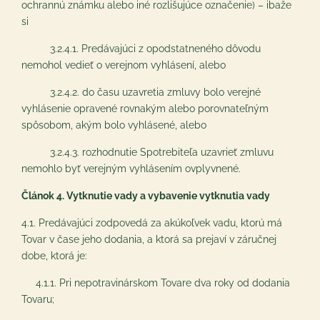
ochrannú známku alebo iné rozlišujúce označenie) – ibaže
si
3.2.4.1. Predávajúci z opodstatneného dôvodu
nemohol vedieť o verejnom vyhlásení, alebo
3.2.4.2. do času uzavretia zmluvy bolo verejné
vyhlásenie opravené rovnakým alebo porovnateľným
spôsobom, akým bolo vyhlásené, alebo
3.2.4.3. rozhodnutie Spotrebiteľa uzavrieť zmluvu
nemohlo byť verejným vyhlásením ovplyvnené.
Článok 4. Vytknutie vady a vybavenie vytknutia vady
4.1. Predávajúci zodpovedá za akúkoľvek vadu, ktorú má
Tovar v čase jeho dodania, a ktorá sa prejaví v záručnej
dobe, ktorá je:
4.1.1. Pri nepotravinárskom Tovare dva roky od dodania
Tovaru;