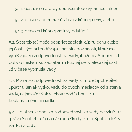
5.1.1. odstránenie vady opravou alebo výmenou, alebo
5.1.2. právo na primeranú zľavu z kúpnej ceny, alebo
5.1.3. právo od kúpnej zmluvy odstúpiť.
5.2. Spotrebiteľ môže odoprieť zaplatiť kúpnu cenu alebo
jej časť, kým si Predávajúci nesplní povinnosti, ktoré mu
vyplývajú zo zodpovednosti za vady, ibaže by Spotrebiteľ
bol v omeškaní so zaplatením kúpnej ceny alebo jej časti
už v čase vytknutia vady.
5.3. Práva zo zodpovednosti za vady si môže Spotrebiteľ
uplatniť, len ak vytkol vadu do dvoch mesiacov od zistenia
vady, najneskôr však v lehote podľa bodu ‎4.1.
Reklamačného poriadku.
5.4. Uplatnenie práv zo zodpovednosti za vady nevylučuje
právo Spotrebiteľa na náhradu škody, ktorá Spotrebiteľovi
vznikla z vady.