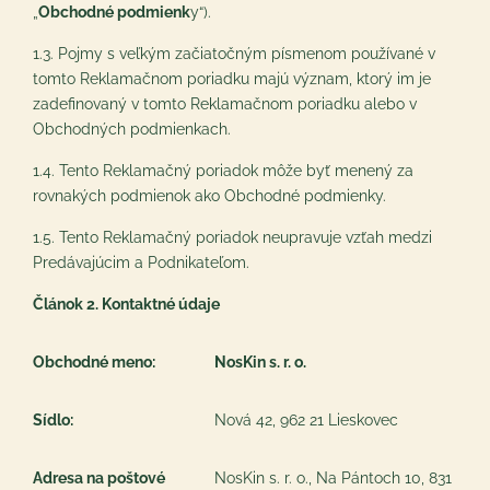
„
Obchodné podmienk
y“).
1.3. Pojmy s veľkým začiatočným písmenom používané v
tomto Reklamačnom poriadku majú význam, ktorý im je
zadefinovaný v tomto Reklamačnom poriadku alebo v
Obchodných podmienkach.
1.4. Tento Reklamačný poriadok môže byť menený za
rovnakých podmienok ako Obchodné podmienky.
1.5. Tento Reklamačný poriadok neupravuje vzťah medzi
Predávajúcim a Podnikateľom.
Článok 2. Kontaktné údaje
Obchodné meno:
NosKin s. r. o.
Sídlo:
Nová 42, 962 21 Lieskovec
Adresa na poštové
NosKin s. r. o., Na Pántoch 10, 831