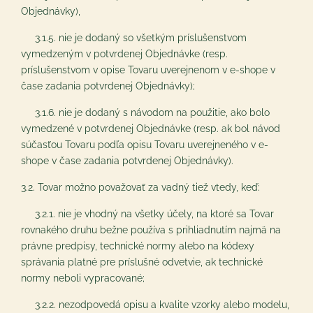
Objednávky),
3.1.5. nie je dodaný so všetkým príslušenstvom
vymedzeným v potvrdenej Objednávke (resp.
príslušenstvom v opise Tovaru uverejnenom v e-shope v
čase zadania potvrdenej Objednávky);
3.1.6. nie je dodaný s návodom na použitie, ako bolo
vymedzené v potvrdenej Objednávke (resp. ak bol návod
súčasťou Tovaru podľa opisu Tovaru uverejneného v e-
shope v čase zadania potvrdenej Objednávky).
3.2. Tovar možno považovať za vadný tiež vtedy, keď:
3.2.1. nie je vhodný na všetky účely, na ktoré sa Tovar
rovnakého druhu bežne používa s prihliadnutím najmä na
právne predpisy, technické normy alebo na kódexy
správania platné pre príslušné odvetvie, ak technické
normy neboli vypracované;
3.2.2. nezodpovedá opisu a kvalite vzorky alebo modelu,