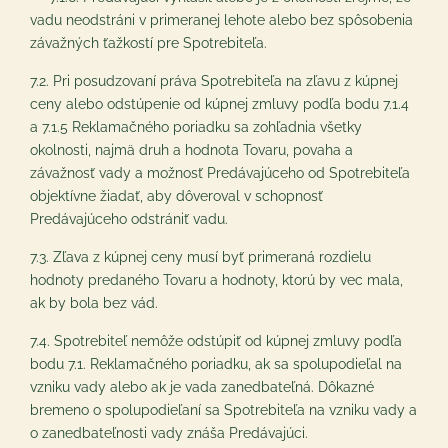
vadu neodstráni v primeranej lehote alebo bez spôsobenia
závažných ťažkostí pre Spotrebiteľa.
7.2. Pri posudzovaní práva Spotrebiteľa na zľavu z kúpnej
ceny alebo odstúpenie od kúpnej zmluvy podľa bodu ‎7.1.4
a ‎7.1.5 Reklamačného poriadku sa zohľadnia všetky
okolnosti, najmä druh a hodnota Tovaru, povaha a
závažnosť vady a možnosť Predávajúceho od Spotrebiteľa
objektívne žiadať, aby dôveroval v schopnosť
Predávajúceho odstrániť vadu.
7.3. Zľava z kúpnej ceny musí byť primeraná rozdielu
hodnoty predaného Tovaru a hodnoty, ktorú by vec mala,
ak by bola bez vád.
7.4. Spotrebiteľ nemôže odstúpiť od kúpnej zmluvy podľa
bodu ‎7.1. Reklamačného poriadku, ak sa spolupodieľal na
vzniku vady alebo ak je vada zanedbateľná. Dôkazné
bremeno o spolupodieľaní sa Spotrebiteľa na vzniku vady a
o zanedbateľnosti vady znáša Predávajúci.