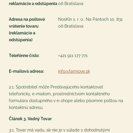
reklamácie a odstúpenia
06 Bratislava
Adresa na poštové
NosKin s. r. o., Na Pántoch 10, 831
vrátenie tovaru
06 Bratislava
(reklamácie a
odstúpenia)
Telefónne číslo:
+421 911 177 771
E-mailová adresa:
info@farmove.sk
2.1. Spotrebiteľ môže Predávajúceho kontaktovať
telefonicky, e-mailom, prostredníctvom kontaktného
formulára dostupného v e-shope alebo písomne poštou na
kontaktnú adresu.
Článok 3. Vadný Tovar
3.1. Tovar má vadu, ak nie je v súlade s dohodnutými