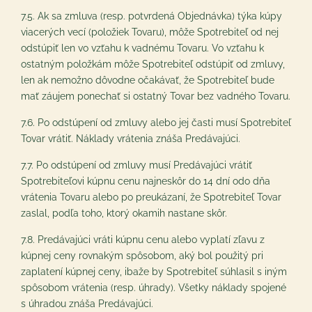
7.5. Ak sa zmluva (resp. potvrdená Objednávka) týka kúpy
viacerých vecí (položiek Tovaru), môže Spotrebiteľ od nej
odstúpiť len vo vzťahu k vadnému Tovaru. Vo vzťahu k
ostatným položkám môže Spotrebiteľ odstúpiť od zmluvy,
len ak nemožno dôvodne očakávať, že Spotrebiteľ bude
mať záujem ponechať si ostatný Tovar bez vadného Tovaru.
7.6. Po odstúpení od zmluvy alebo jej časti musí Spotrebiteľ
Tovar vrátiť. Náklady vrátenia znáša Predávajúci.
7.7. Po odstúpení od zmluvy musí Predávajúci vrátiť
Spotrebiteľovi kúpnu cenu najneskôr do 14 dní odo dňa
vrátenia Tovaru alebo po preukázaní, že Spotrebiteľ Tovar
zaslal, podľa toho, ktorý okamih nastane skôr.
7.8. Predávajúci vráti kúpnu cenu alebo vyplatí zľavu z
kúpnej ceny rovnakým spôsobom, aký bol použitý pri
zaplatení kúpnej ceny, ibaže by Spotrebiteľ súhlasil s iným
spôsobom vrátenia (resp. úhrady). Všetky náklady spojené
s úhradou znáša Predávajúci.