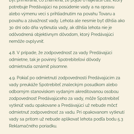
byť primeraná, čo znamená, že pôjde o najkratší čas, ktorý
potrebuje Predávajúci na posúdenie vady a na opravu
alebo výmenu veci s prihliadnutím na povahu Tovaru a
povahu a závažnosť vady. Lehota ale nesmie byť dlhšia ako
30 dní odo dňa vytknutia vady, ak dlhšia lehota nie je
odôvodnená objektívnym dôvodom, ktorý Predávajúci
nemôže ovplyvniť.
4.8. V prípade, že zodpovednosť za vady Predávajúci
odmietne, tak je povinný Spotrebiteľovi dôvody
odmietnutia oznámiť písomne.
4.9. Pokiaľ po odmietnutí zodpovednosti Predávajúcim za
vady preukáže Spotrebiteľ znaleckým posudkom alebo
odborným stanoviskom vydaným akreditovanou osobou
zodpovednosť Predávajúceho za vady, môže Spotrebiteľ
vytknúť vadu opakovane a Predávajúci už nebude môcť
odmietnuť zodpovednosť za vadu. Pri opakovanom vytknutí
vady sa pritom už nebude aplikovať lehota podľa bodu ‎5.3
Reklamačného poriadku.