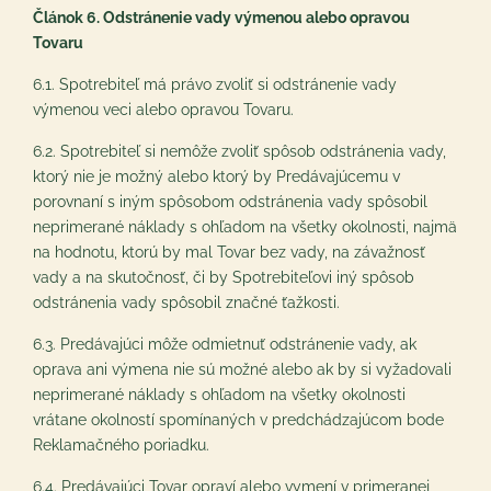
Článok 6. Odstránenie vady výmenou alebo opravou
Tovaru
6.1. Spotrebiteľ má právo zvoliť si odstránenie vady
výmenou veci alebo opravou Tovaru.
6.2. Spotrebiteľ si nemôže zvoliť spôsob odstránenia vady,
ktorý nie je možný alebo ktorý by Predávajúcemu v
porovnaní s iným spôsobom odstránenia vady spôsobil
neprimerané náklady s ohľadom na všetky okolnosti, najmä
na hodnotu, ktorú by mal Tovar bez vady, na závažnosť
vady a na skutočnosť, či by Spotrebiteľovi iný spôsob
odstránenia vady spôsobil značné ťažkosti.
6.3. Predávajúci môže odmietnuť odstránenie vady, ak
oprava ani výmena nie sú možné alebo ak by si vyžadovali
neprimerané náklady s ohľadom na všetky okolnosti
vrátane okolností spomínaných v predchádzajúcom bode
Reklamačného poriadku.
6.4. Predávajúci Tovar opraví alebo vymení v primeranej