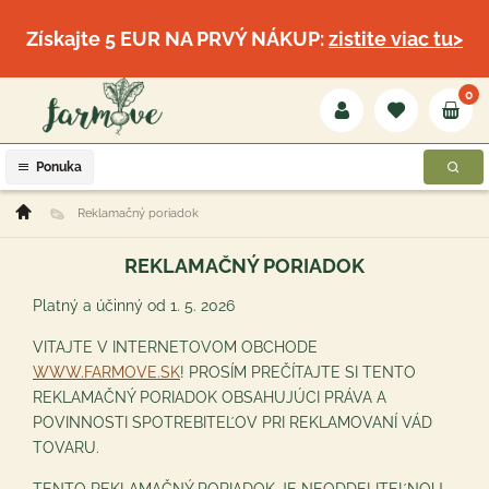
Získajte 5 EUR NA PRVÝ NÁKUP:
zistite viac tu>
0
Ponuka
Reklamačný poriadok
REKLAMAČNÝ PORIADOK
Platný a účinný od 1. 5. 2026
VITAJTE V INTERNETOVOM OBCHODE
WWW.FARMOVE.SK
! PROSÍM PREČÍTAJTE SI TENTO
REKLAMAČNÝ PORIADOK OBSAHUJÚCI PRÁVA A
POVINNOSTI SPOTREBITEĽOV PRI REKLAMOVANÍ VÁD
TOVARU.