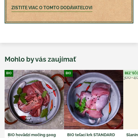
ZISTITE VIAC O TOMTO DODÁVATEĽOVI
Mohlo by vás zaujímať
BIO
BIO
BEZ "EČ
BIO hovädzí močing 500g
BIO teľací krk STANDARD
Slani