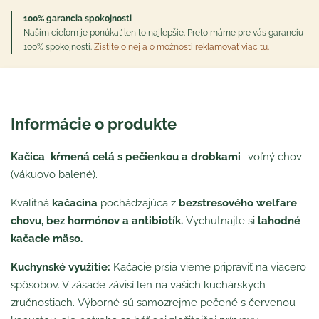
100% garancia spokojnosti
Našim cieľom je ponúkať len to najlepšie. Preto máme pre vás garanciu
100% spokojnosti.
Zistite o nej a o možnosti reklamovať viac tu.
Informácie o produkte
Kačica kŕmená celá s pečienkou a drobkami
- voľný chov
(vákuovo balené).
Kvalitná
kačacina
pochádzajúca z
bezstresového welfare
chovu, bez hormónov a antibiotík.
Vychutnajte si
lahodné
kačacie mäso.
Kuchynské využitie:
Kačacie prsia vieme pripraviť na viacero
spôsobov. V zásade závisí len na vašich kuchárskych
zručnostiach. Výborné sú samozrejme pečené s červenou