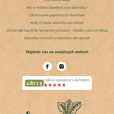
Ako si môžete objednať svoju debničku?
Zálohovanie papierových debničiek
Kedy mi bude debnička doručená?
Ochutnajte najväčšie farmárske potraviny - získajte 5 eur na nákup
Debnička s ovocím a zeleninou ako darček
Nájdete nás na sociálnych sieťach
Celková spokojnosť s obchodom
4.87 z 5