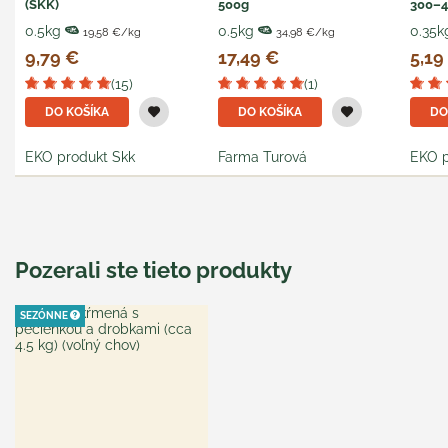
(SKK)
500g
300–40
0.5kg
0.5kg
0.35k
19,58 €/kg
34,98 €/kg
9,79 €
17,49 €
5,19
(15)
(1)
DO KOŠÍKA
DO KOŠÍKA
DO
EKO produkt Skk
Farma Turová
EKO p
Pozerali ste tieto produkty
SEZÓNNE