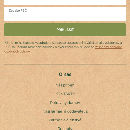
Zadajte PSČ
Kliknutím na tlačidlo vyjadrujete súhlas so spracovaním Vašej emailovej adresy a
PSČ za účelom zasielania noviniek a akcií z fariem v súlade so
zásadami ochrany
osobných údajov
O nás
Náš príbeh
KONTAKTY
Potraviny domov
Naši farmári a dodávatelia
Partneri a členstvá
Recepty