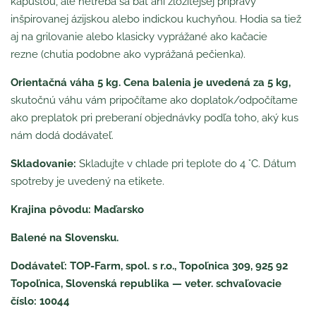
kapustou, ale netreba sa báť ani zložitejšej prípravy
inšpirovanej ázijskou alebo indickou kuchyňou. Hodia sa tiež
aj na grilovanie alebo klasicky vyprážané ako kačacie
rezne (chutia podobne ako vyprážaná pečienka).
Orientačná váha 5 kg.
Cena balenia je uvedená za 5 kg,
skutočnú váhu vám pripočítame ako doplatok/odpočítame
ako preplatok pri preberaní objednávky podľa toho, aký kus
nám dodá dodávateľ.
Skladovanie:
Skladujte v chlade pri teplote do 4 °C. Dátum
spotreby je uvedený na etikete.
Krajina pôvodu: Maďarsko
Balené na Slovensku.
Dodávateľ: TOP-Farm, spol. s r.o., Topoľnica 309, 925 92
Topoľnica, Slovenská republika — veter. schvaľovacie
číslo: 10044