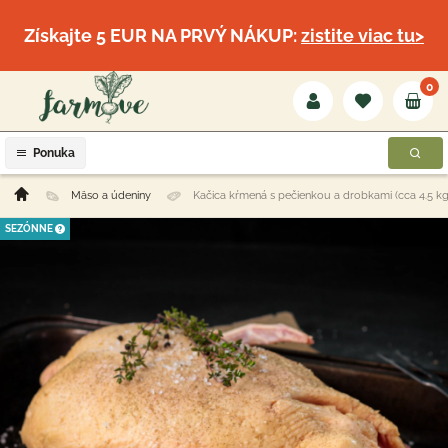
Získajte 5 EUR NA PRVÝ NÁKUP:
zistite viac tu>
0
Ponuka
Mäso a údeniny
Kačica kŕmená s pečienkou a drobkami (cca 4.5 kg
SEZÓNNE