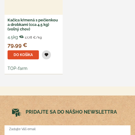
Kačica kŕmená s pečienkou
a drobkami (cca 4.5 kg)
(voľný chov)
4.5kg
17,78 €/kg
79,99 €
DO KOŠÍKA
TOP-farm
PRIDAJTE SA DO NÁŠHO NEWSLETTRA
Zadajte Váš email