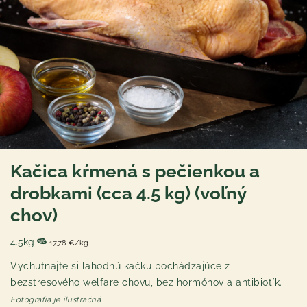
Kačica kŕmená s pečienkou a
drobkami (cca 4.5 kg) (voľný
chov)
4.5kg
17,78 €/kg
Vychutnajte si lahodnú kačku pochádzajúce z
bezstresového welfare chovu, bez hormónov a antibiotík.
Fotografia je ilustračná