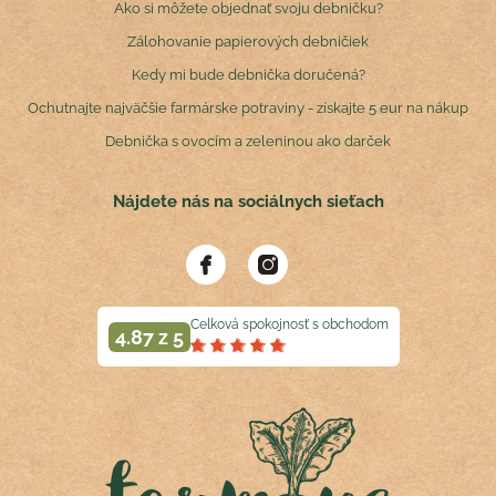
Ako si môžete objednať svoju debničku?
Zálohovanie papierových debničiek
Kedy mi bude debnička doručená?
Ochutnajte najväčšie farmárske potraviny - získajte 5 eur na nákup
Debnička s ovocím a zeleninou ako darček
Nájdete nás na sociálnych sieťach
Celková spokojnosť s obchodom
4.87 z 5