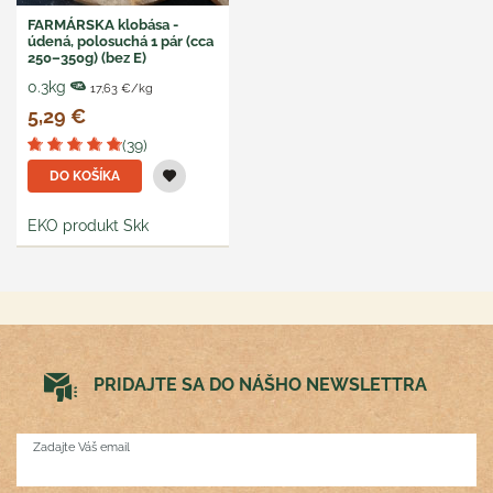
FARMÁRSKA klobása -
údená, polosuchá 1 pár (cca
250–350g) (bez E)
0.3kg
17,63 €/kg
5,29 €
(39)
DO KOŠÍKA
EKO produkt Skk
PRIDAJTE SA DO NÁŠHO NEWSLETTRA
Zadajte Váš email