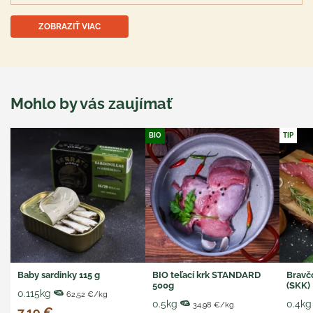
ZOBRAZIŤ VIAC
Mohlo by vás zaujímať
BIO
TIP
Baby sardinky 115 g
BIO teľací krk STANDARD
Bravč
500g
(SKK)
0.115kg
62,52 €/kg
0.5kg
0.4kg
34,98 €/kg
7,19 €