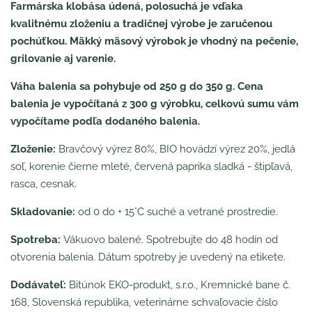
Farmárska klobása údená, polosuchá
je vďaka
kvalitnému zloženiu a tradičnej výrobe je zaručenou
pochúťkou.
Mäkký mäsový výrobok je vhodný na pečenie,
grilovanie aj varenie.
Váha balenia sa pohybuje od 250 g do 350 g. Cena
balenia je vypočítaná z 300 g výrobku, celkovú sumu vám
vypočítame podľa dodaného balenia.
Zloženie:
Bravčový výrez 80%, BIO hovädzí výrez 20%, jedlá
soľ, korenie čierne mleté, červená paprika sladká - štipľavá,
rasca, cesnak.
Skladovanie:
od 0 do + 15°C suché a vetrané prostredie.
Spotreba:
Vákuovo balené. Spotrebujte do 48 hodín od
otvorenia balenia. Dátum spotreby je uvedený na etikete.
Dodávateľ:
Bitúnok EKO-produkt, s.r.o., Kremnické bane č.
168, Slovenská republika, veterinárne schvaľovacie číslo