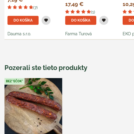
17,49 €
10,2
(7)
(1)
DO KOŠÍKA
DO KOŠÍKA
DO
Dauma s.r.o.
Farma Turová
EKO p
Pozerali ste tieto produkty
BEZ "EČOK"