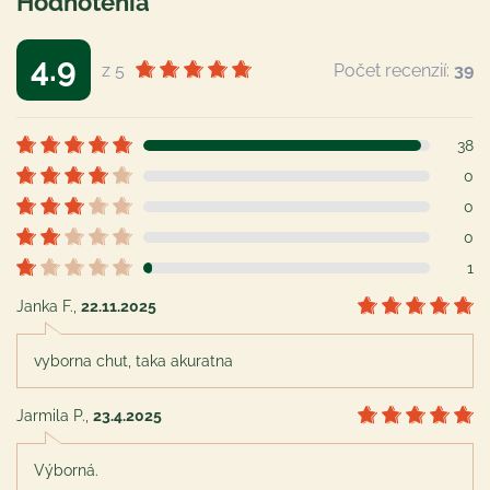
Hodnotenia
4.9
z 5
Počet recenzií:
39
38
0
0
0
1
Janka F.
,
22.11.2025
vyborna chut, taka akuratna
Jarmila P.
,
23.4.2025
Výborná.