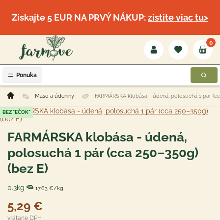
Získajte 5 EUR NA PRVÝ NÁKUP:
zistite viac tu>
0
Ponuka
Mäso a údeniny
FARMÁRSKA klobása - údená, polosuchá 1 pár (cc
BEZ "EČOK"
FARMÁRSKA klobása - údená,
polosuchá 1 pár (cca 250–350g)
(bez E)
0.3kg
17,63 €/kg
5,29 €
vrátane DPH