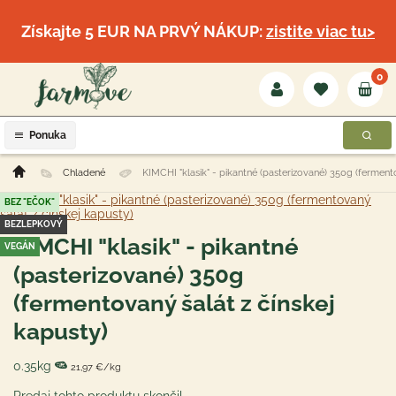
Získajte 5 EUR NA PRVÝ NÁKUP:
zistite viac tu>
0
Ponuka
Chladené
KIMCHI "klasik" - pikantné (pasterizované) 350g (fermento
BEZ "EČOK"
BEZLEPKOVÝ
KIMCHI "klasik" - pikantné
VEGÁN
(pasterizované) 350g
(fermentovaný šalát z čínskej
kapusty)
0.35kg
21,97 €/kg