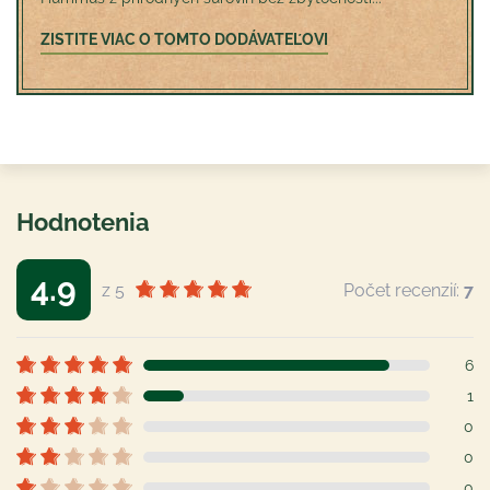
ZISTITE VIAC O TOMTO DODÁVATEĽOVI
Hodnotenia
4.9
z 5
Počet recenzií:
7
6
1
0
0
0