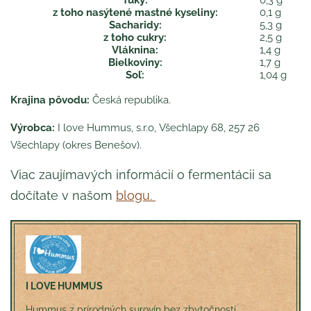
Tuky:
0,3 g
z toho nasýtené mastné kyseliny:
0,1 g
Sacharidy:
5,3 g
z toho cukry:
2,5 g
Vláknina:
1,4 g
Bielkoviny:
1,7 g
Soľ:
1,04 g
K
rajina pôvodu:
Česká republika.
Výrobca:
I love Hummus, s.r.o, Všechlapy 68, 257 26
Všechlapy (okres Benešov).
Viac zaujímavých informácií o fermentácii sa
dočítate v našom
blogu.
I LOVE HUMMUS
Hummus z prírodných surovín bez zbytočností...