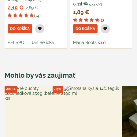
0.33l
5,73 €/l
2,15 €
2,69 €
1,89 €
(74)
(2)
DO KOŠÍKA
DO KOŠÍKA
BELSPOL - Ján Belička
Mana Roots s.r.o.
Mohlo by vás zaujímať
AKCIA
-17%