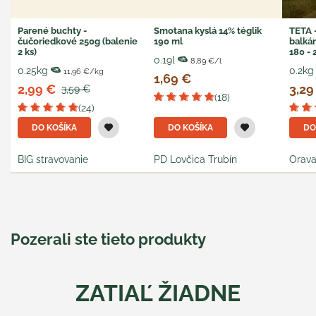
Parené buchty -
Smotana kyslá 14% téglik
TETA -
čučoriedkové 250g (balenie
190 ml
balká
2 ks)
180 - 
0.19l
8,89 €/l
0.25kg
0.2kg
11,96 €/kg
1,69 €
2,99 €
3,29
3,59 €
(18)
(24)
DO KOŠÍKA
DO KOŠÍKA
DO
BIG stravovanie
PD Lovčica Trubín
Orava
Pozerali ste tieto produkty
ZATIAĽ ŽIADNE