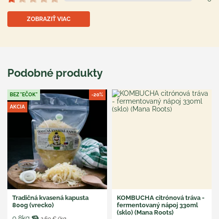
ZOBRAZIŤ VIAC
Podobné produkty
BEZ "EČOK"
-20%
AKCIA
Tradičná kvasená kapusta
KOMBUCHA citrónová tráva -
800g (vrecko)
fermentovaný nápoj 330ml
(sklo) (Mana Roots)
0.8kg
2,69 €/kg