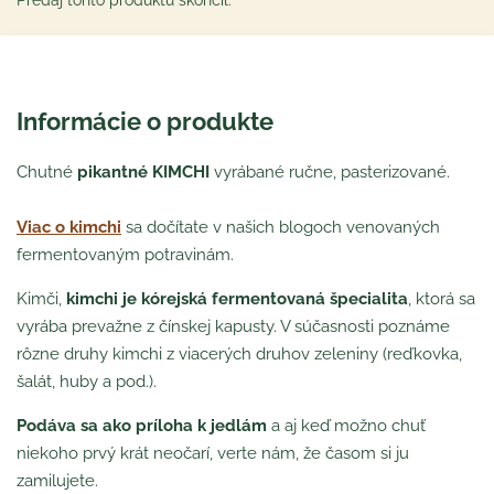
Predaj tohto produktu skončil.
Informácie o produkte
Chutné
pikantné KIMCHI
vyrábané ručne, pasterizované.
Viac o kimchi
sa dočítate v našich blogoch venovaných
fermentovaným potravinám.
Kimči,
kimchi je kórejská fermentovaná špecialita
, ktorá sa
vyrába prevažne z čínskej kapusty. V súčasnosti poznáme
rôzne druhy kimchi z viacerých druhov zeleniny (reďkovka,
šalát, huby a pod.).
Podáva sa ako príloha k jedlám
a aj keď možno chuť
niekoho prvý krát neočarí, verte nám, že časom si ju
zamilujete.