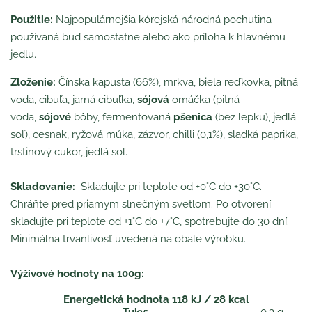
Použitie:
Najpopulárnejšia kórejská národná pochutina
používaná buď samostatne alebo ako príloha k hlavnému
jedlu.
Zloženie:
Čínska kapusta (66%), mrkva, biela reďkovka, pitná
voda, cibuľa, jarná cibuľka,
sójová
omáčka (pitná
voda,
sójové
bôby, fermentovaná
pšenica
(bez lepku), jedlá
soľ), cesnak, ryžová múka, zázvor, chilli (0,1%), sladká paprika,
trstinový cukor, jedlá soľ.
Skladovanie:
Skladujte pri teplote od +0°C do +30°C.
Chráňte pred priamym slnečným svetlom. Po otvorení
skladujte pri teplote od +1°C do +7°C, spotrebujte do 30 dní.
Minimálna trvanlivosť uvedená na obale výrobku.
Výživové hodnoty na 100g:
Energetická hodnota 118 kJ / 28 kcal