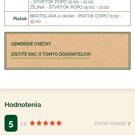
- ŠTVRTOK POPO 12:00 - 21:00
ŽILINA - ŠTVRTOK POPO 15:00 - 21:00
BRATISLAVA a okolie - PIATOK DOPO 11:00 -
Piatok
15:00
GEMERSKÉ OVEČKY
ZISTITE VIAC O TOMTO DODÁVATEĽOVI
Hodnotenia
5
z 5
Počet recenzií:
7