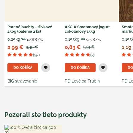
Parené buchty - slivkové
AKCIA Smotanový jogurt -
Smota
250g (balenie 2 ks)
čokoládový 155g
marhu
0.25kg
0.155kg
0.155
11,96 €/kg
5,35 €/kg
2,99 €
0,83 €
1,19
3,49 €
1,19 €
(25)
(3)
DO KOŠÍKA
DO KOŠÍKA
DO
BIG stravovanie
PD Lovčica Trubín
PD Lo
Pozerali ste tieto produkty