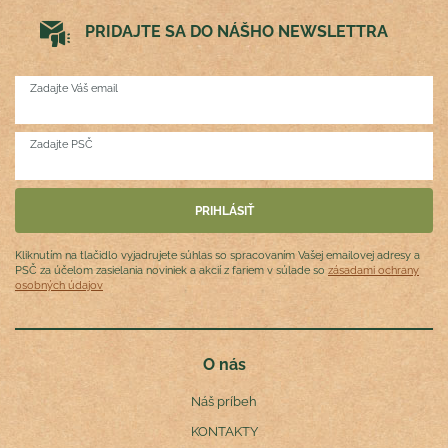
PRIDAJTE SA DO NÁŠHO NEWSLETTRA
Zadajte Váš email
Zadajte PSČ
Kliknutím na tlačidlo vyjadrujete súhlas so spracovaním Vašej emailovej adresy a
PSČ za účelom zasielania noviniek a akcií z fariem v súlade so
zásadami ochrany
osobných údajov
O nás
Náš príbeh
KONTAKTY