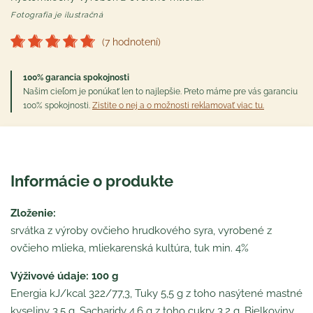
Fotografia je ilustračná
(7 hodnotení)
100% garancia spokojnosti
Našim cieľom je ponúkať len to najlepšie. Preto máme pre vás garanciu
100% spokojnosti.
Zistite o nej a o možnosti reklamovať viac tu.
Informácie o produkte
Zloženie:
srvátka z výroby ovčieho hrudkového syra, vyrobené z
ovčieho mlieka, mliekarenská kultúra, tuk min. 4%
Výživové údaje: 100 g
Energia kJ/kcal 322/77,3, Tuky 5,5 g z toho nasýtené mastné
kyseliny 3,5 g, Sacharidy 4,6 g z toho cukry 3,2 g, Bielkoviny