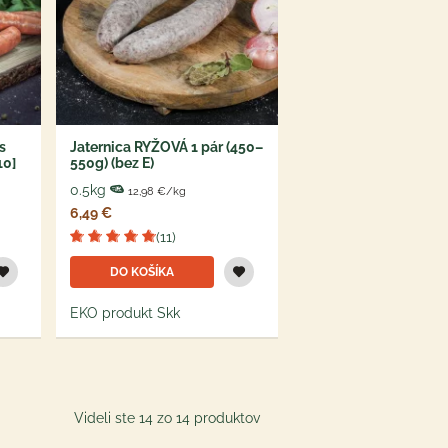
s
Jaternica RYŽOVÁ 1 pár (450–
10]
550g) (bez E)
0.5kg
12,98 €/kg
6,49 €
(11)
DO KOŠÍKA
EKO produkt Skk
Videli ste 14 zo 14 produktov