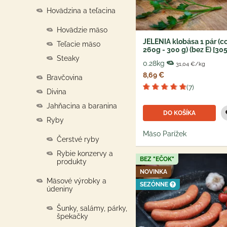
Hovädzina a teľacina
Hovädzie mäso
JELENIA klobása 1 pár (c
Teľacie mäso
260g - 300 g) (bez E) [305
Steaky
0.28kg
31,04 €/kg
8,69 €
Bravčovina
(7)
Divina
Jahňacina a baranina
DO KOŠÍKA
Ryby
Mäso Parížek
Čerstvé ryby
Rybie konzervy a
BEZ "EČOK"
produkty
NOVINKA
Mäsové výrobky a
SEZÓNNE
údeniny
Šunky, salámy, párky,
špekačky