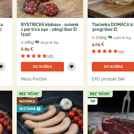
ca
BYSTRICKÁ klobása - sušená
Tlačenka DOMÁCA (c
]
1 pár (cca 240 - 280g) (bez E)
300g) (bez E)
[335]
0.275kg
14,87 €/kg
0.26kg
26,50 €/kg
4,09 €
6,89 €
(15)
(18)
DO KOŠÍKA
DO KOŠÍKA
Mäso Parížek
EKO produkt Skk
BEZ "EČOK"
BEZ "EČOK"
NOVINKA
TIP
SEZÓNNE