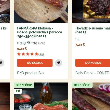
1 ks
FARMÁRSKA klobása -
Hovädzie sušené mäs
údená, polosuchá 1 pár (cca
(bez E)
250–350g) (bez E)
1ks
0.3kg
17,63 €/kg
7,29 €
5,29 €
(39)
DO KOŠÍKA
DO KOŠÍKA
EKO produkt Skk
Biely Potok - CONTE
BEZ "EČOK"
BEZ "EČOK"
TIP