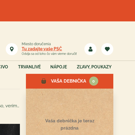
Miesto doručenia
Tu zadajte vaše PSČ
Odvíja sa od toho čo vám vieme doručiť
ČIVO
TRVANLIVÉ
NÁPOJE
ZĽAVY, POUKAZY
VAŠA DEBNIČKA
0
Klobásy, jaternice, tlačenka, údené mäso priamo od výrobcov. V kvalite sme nekompromisní! Vyskúšajte toto údené mäso, veríme, že ste tak dobré možno ešte nejedli. Ide to aj bez "éčok" a konzervantov.
Vaša debnička je teraz
prázdna