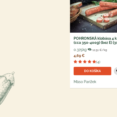
POHRONSKÁ klobása 4 k
(cca 350-400g) (bez E) [3
0.375kg
12,51 €/kg
4,69 €
(4)
DO KOŠÍKA
Mäso Parížek