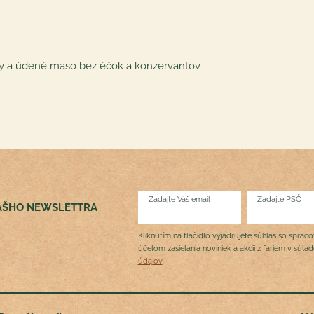
nky a údené mäso bez éčok a konzervantov
Zadajte Váš email
Zadajte PSČ
NÁŠHO NEWSLETTRA
Kliknutím na tlačidlo vyjadrujete súhlas so sprac
účelom zasielania noviniek a akcií z fariem v súla
údajov