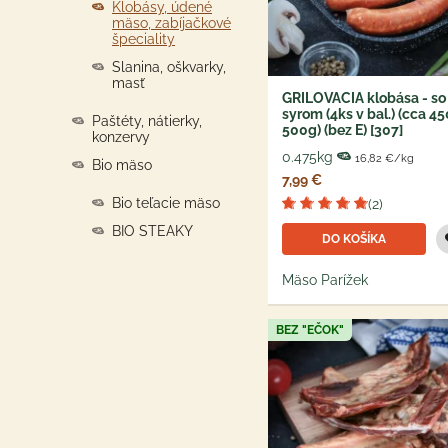
Klobásy, údené
mäso, zabíjačkové
špeciality
Slanina, oškvarky,
masť
GRILOVACIA klobása - so
syrom (4ks v bal.) (cca 45
Paštéty, nátierky,
500g) (bez E) [307]
konzervy
0.475kg
16,82 €/kg
Bio mäso
7,99 €
Bio teľacie mäso
(2)
BIO STEAKY
DO KOŠÍKA
Mäso Parížek
BEZ "EČOK"