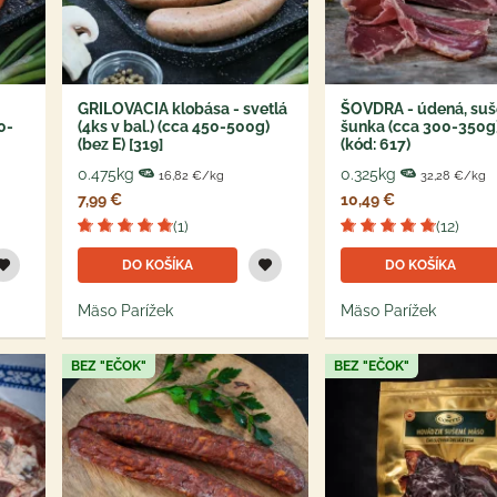
GRILOVACIA klobása - svetlá
ŠOVDRA - údená, su
0-
(4ks v bal.) (cca 450-500g)
šunka (cca 300-350g)
(bez E) [319]
(kód: 617)
0.475kg
0.325kg
16,82 €/kg
32,28 €/kg
7,99 €
10,49 €
(1)
(12)
DO KOŠÍKA
DO KOŠÍKA
Mäso Parížek
Mäso Parížek
BEZ "EČOK"
BEZ "EČOK"