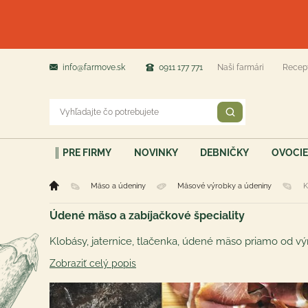
info@farmove.sk
0911 177 771
Naši farmári
Recep
║ PRE FIRMY
NOVINKY
DEBNIČKY
OVOCIE
Mäso a údeniny
Mäsové výrobky a údeniny
K
Údené mäso a zabíjačkové špeciality
Zobraziť celý popis