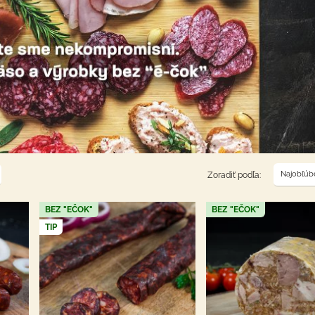
Najobľúbe
Zoradiť podľa:
BEZ "EČOK"
BEZ "EČOK"
TIP