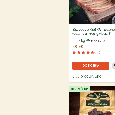
Bravčové REBRÁ - údené 
(cca 300–350 g) (bez E)
0.325kg
11,35 €/kg
3,69 €
(22)
DO KOŠÍKA
EKO produkt Skk
BEZ "EČOK"