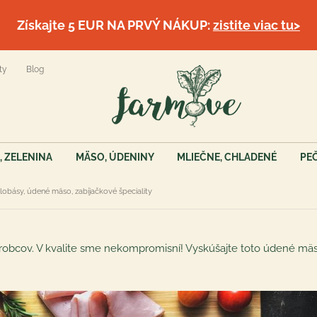
Získajte 5 EUR NA PRVÝ NÁKUP:
zistite viac tu>
ty
Blog
, ZELENINA
MÄSO, ÚDENINY
MLIEČNE, CHLADENÉ
PE
lobásy, údené mäso, zabíjačkové špeciality