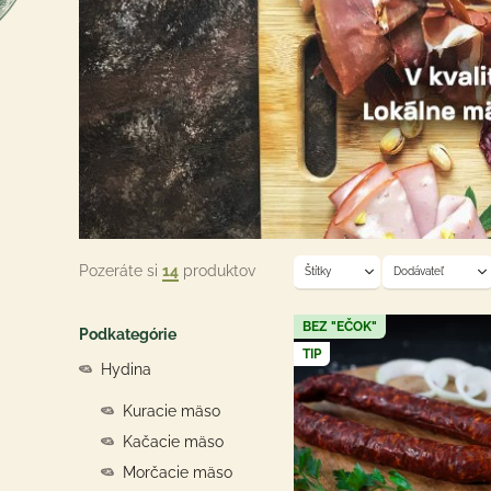
Pozeráte si
14
produktov
Štítky
Dodávateľ
BEZ "EČOK"
Podkategórie
TIP
Hydina
Kuracie mäso
Kačacie mäso
Morčacie mäso