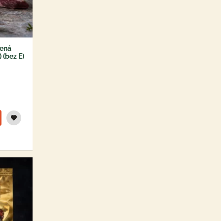
šená
 (bez E)