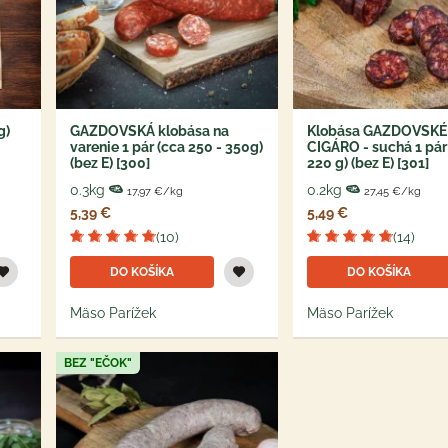
g)
GAZDOVSKÁ klobása na
Klobása GAZDOVSKÉ
varenie 1 pár (cca 250 - 350g)
CIGÁRO - suchá 1 pár
(bez E) [300]
220 g) (bez E) [301]
0.3kg
0.2kg
17,97 €/kg
27,45 €/kg
5,39 €
5,49 €
(10)
(14)
DO KOŠÍKA
DO KOŠÍKA
Mäso Parížek
Mäso Parížek
BEZ "EČOK"