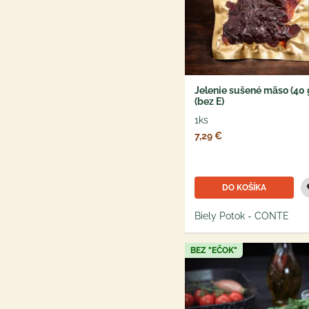
Jelenie sušené mäso (40 
(bez E)
1ks
7,29 €
DO KOŠÍKA
Biely Potok - CONTE
BEZ "EČOK"