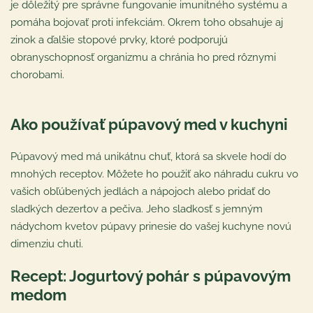
je dôležitý pre správne fungovanie imunitného systému a
pomáha bojovať proti infekciám. Okrem toho obsahuje aj
zinok a ďalšie stopové prvky, ktoré podporujú
obranyschopnosť organizmu a chránia ho pred rôznymi
chorobami.
Ako používať púpavový med v kuchyni
Púpavový med má unikátnu chuť, ktorá sa skvele hodí do
mnohých receptov. Môžete ho použiť ako náhradu cukru vo
vašich obľúbených jedlách a nápojoch alebo pridať do
sladkých dezertov a pečiva. Jeho sladkosť s jemným
nádychom kvetov púpavy prinesie do vašej kuchyne novú
dimenziu chuti.
Recept: Jogurtový pohár s púpavovým
medom