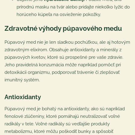
prírodnú masku na tvár alebo pridajte niekoľko lyžíc do
horúceho kúpeľa na osvieženie pokožky.
Zdravotné výhody púpavového medu
Púpavový med nie je len sladkou pochúťkou, ale aj hotovým
zdravotným elixírom. Obsahuje antioxidanty a minerály z
púpavových kvetov, ktoré sú prospešné pre vaše zdravie.
Jeho pravidelná konzumácia môže napríklad pomôcť pri
detoxikácii organizmu, podporovať trávenie či zlepšovať
imunitný systém.
Antioxidanty
Púpavový med je bohatý na antioxidanty, ako sú napríklad
fenolové zlúčeniny, ktoré pomáhajú neutralizovať voľné
radikály v tele. Voľné radikály sú vedľajšie produkty
metabolizmu, ktoré môžu poškodiť bunky a spôsobiť