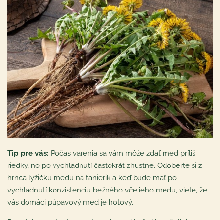
Tip pre vás:
Počas varenia sa vám môže zdať med príliš
riedky, no po vychladnutí častokrát zhustne. Odoberte si z
hrnca lyžičku medu na tanierik a keď bude mať po
vychladnutí konzistenciu bežného včelieho medu, viete, že
vás domáci púpavový med je hotový.