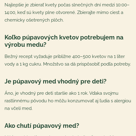
Najlepšie je zbierať kvety počas slnečných dní medzi 10:00–
14:00, keď sú kvety plne otvorené. Zbierajte mimo ciest a
chemicky ošetrených plôch.
Koľko púpavových kvetov potrebujem na
výrobu medu?
Bežný recept vyžaduje približne 400–500 kvetov na 1 liter
vody a 1 kg cukru. Množstvo sa dá prispôsobiť podľa potreby.
Je púpavový med vhodný pre deti?
Áno, je vhodný pre deti staršie ako 1 rok. Vďaka svojmu
rastlinnému pôvodu ho môžu konzumovať aj ľudia s alergiou
na včelí med.
Ako chutí púpavový med?