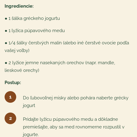
Ingrediencie:
● 1 šálka gréckeho jogurtu
● 1 lyžica púpavového medu
● 1/4 šálky čerstvých malín (alebo iné čerstvé ovocie podľa
vašej voľby)
● 2 lyžice jemne nasekaných orechov (napr. mandle,
lieskové orechy)
Postup:
Do ľubovoľnej misky alebo pohára naberte grécky
jogurt
Pridajte lyžicu púpavového medu a dôkladne
premiešajte, aby sa med rovnomerne rozpustil v
jogurte.