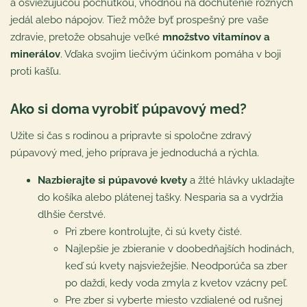
a osviežujúcou pochúťkou, vhodnou na dochutenie rôznych
jedál alebo nápojov. Tiež môže byť prospešný pre vaše
zdravie, pretože obsahuje veľké
množstvo vitamínov a
minerálov
. Vďaka svojim liečivým účinkom pomáha v boji
proti kašľu.
Ako si doma vyrobiť púpavový med?
Užite si čas s rodinou a pripravte si spoločne zdravý
púpavový med, jeho príprava je jednoduchá a rýchla.
Nazbierajte si púpavové kvety
a žlté hlávky ukladajte
do košíka alebo plátenej tašky. Nesparia sa a vydržia
dlhšie čerstvé.
Pri zbere kontrolujte, či sú kvety čisté.
Najlepšie je zbieranie v doobedňajších hodinách,
keď sú kvety najsviežejšie. Neodporúča sa zber
po daždi, kedy voda zmyla z kvetov vzácny peľ.
Pre zber si vyberte miesto vzdialené od rušnej