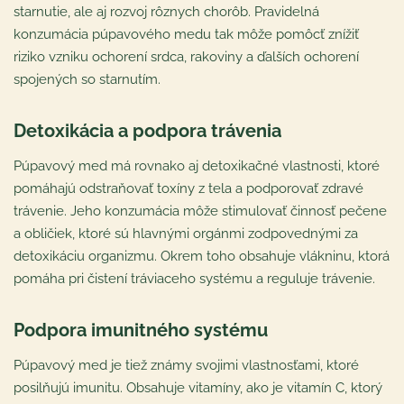
starnutie, ale aj rozvoj rôznych chorôb. Pravidelná
konzumácia púpavového medu tak môže pomôcť znížiť
riziko vzniku ochorení srdca, rakoviny a ďalších ochorení
spojených so starnutím.
Detoxikácia a podpora trávenia
Púpavový med má rovnako aj detoxikačné vlastnosti, ktoré
pomáhajú odstraňovať toxíny z tela a podporovať zdravé
trávenie. Jeho konzumácia môže stimulovať činnosť pečene
a obličiek, ktoré sú hlavnými orgánmi zodpovednými za
detoxikáciu organizmu. Okrem toho obsahuje vlákninu, ktorá
pomáha pri čistení tráviaceho systému a reguluje trávenie.
Podpora imunitného systému
Púpavový med je tiež známy svojimi vlastnosťami, ktoré
posilňujú imunitu. Obsahuje vitamíny, ako je vitamín C, ktorý