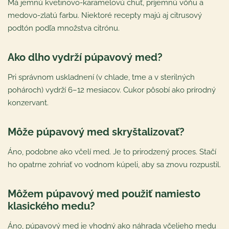
Má jemnú kvetinovo-karamelovú chuť, príjemnú vôňu a
medovo-zlatú farbu. Niektoré recepty majú aj citrusový
podtón podľa množstva citrónu.
Ako dlho vydrží púpavový med?
Pri správnom uskladnení (v chlade, tme a v sterilných
pohároch) vydrží 6–12 mesiacov. Cukor pôsobí ako prírodný
konzervant.
Môže púpavový med skryštalizovať?
Áno, podobne ako včelí med. Je to prirodzený proces. Stačí
ho opatrne zohriať vo vodnom kúpeli, aby sa znovu rozpustil.
Môžem púpavový med použiť namiesto
klasického medu?
Áno, púpavový med je vhodný ako náhrada včelieho medu