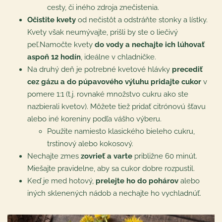
cesty, či iného zdroja znečistenia.
Očistite kvety
od nečistôt a odstráňte stonky a lístky.
Kvety však neumývajte, prišli by ste o liečivý
peľ.Namočte kvety
do vody a nechajte ich lúhovať
aspoň 12 hodín
, ideálne v chladničke.
Na druhý deň je potrebné kvetové hlávky
precediť
cez gázu a do púpavového výluhu pridajte cukor
v
pomere 1:1 (t.j. rovnaké množstvo cukru ako ste
nazbierali kvetov). Môžete tiež pridať citrónovú šťavu
alebo iné koreniny podľa vášho výberu.
Použite namiesto klasického bieleho cukru,
trstinový alebo kokosový.
Nechajte zmes
zovrieť a varte
približne 60 minút.
Miešajte pravidelne, aby sa cukor dobre rozpustil.
Keď je med hotový,
prelejte ho do pohárov
alebo
iných sklenených nádob a nechajte ho vychladnúť.