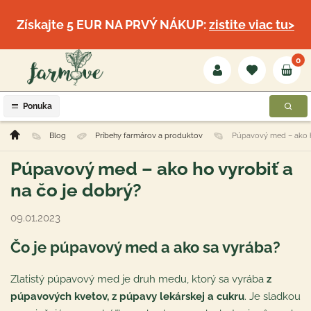
Získajte 5 EUR NA PRVÝ NÁKUP:
zistite viac tu>
0
Ponuka
Blog
Príbehy farmárov a produktov
Púpavový med – ako ho
Púpavový med – ako ho vyrobiť a
na čo je dobrý?
09.01.2023
Čo je púpavový med a ako sa vyrába?
Zlatistý púpavový med je druh medu, ktorý sa vyrába
z
púpavových kvetov, z púpavy lekárskej a cukru
. Je sladkou