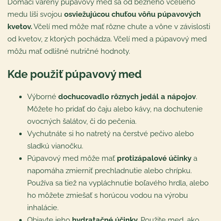
Domáci varený púpavový med sa od bežného včelieho
medu líši svojou
osviežujúcou chuťou vôňu púpavových
kvetov.
Včelí med môže mať rôzne chute a vône v závislosti
od kvetov, z ktorých pochádza. Včelí med a púpavový med
môžu mať odlišné nutričné hodnoty.
Kde použiť púpavový med
Výborné
dochucovadlo rôznych jedál a nápojov
.
Môžete ho pridať do čaju alebo kávy, na dochutenie
ovocných šalátov, či do pečenia.
Vychutnáte si ho natretý na čerstvé pečivo alebo
sladkú vianočku.
Púpavový med môže mať
protizápalové účinky
a
napomáha zmierniť prechladnutie alebo chrípku.
Používa sa tiež na vypláchnutie boľavého hrdla, alebo
ho môžete zmiešať s horúcou vodou na výrobu
inhalácie.
Objavte jeho
hydratačné účinky.
Použite med, ako