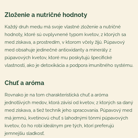
Zloženie a nutričné hodnoty
Každý druh medu má svoje vlastné zloženie a nutričné
hodnoty, ktoré sú ovplyvnené typom kvetov, z ktorých sa
med získava, a prostredím, v ktorom včely žijú. Púpavový
med obsahuje jedinečné antioxidanty a minerály z
púpavových kvetov, ktoré mu poskytujú špecifické
vlastnosti, ako je detoxikácia a podpora imunitného systému.
Chuť a aróma
Rovnako je na tom charakteristická chuť a aróma
jednotlivých medov, ktorá závisí od kvetov, z ktorých sa daný
med získava, a tiež techník jeho spracovania. Púpavový med
má jemnú, kvetinovú chuť s lahodnými tónmi púpavových
kvetov, čo ho robí ideálnym pre tých, ktorí preferujú
jemnejšiu sladkosť.