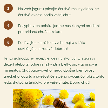
Na vrch jogurtu pridajte čerstvé maliny alebo iné
čerstvé ovocie podľa vašej chuti.
Posypte vrch pohára jemne nasekanými orechmi
pre pridanú chuť a textúru.
Podávajte okamžite a vychutnajte si túto
osviežujúcu a zdravú dobrotu!
Tento jednoduchý recept je ideálny ako rýchly a zdravý
dezert alebo lahodné raňajky plná bielkovín, vitamínov a
minerálov. Chuť púpavového medu dopĺňa krémovosť
gréckeho jogurtu a sviežosť čerstvého ovocia, čo robí z tohto
jedla skutočnú lahôdku pre vaše chute. Dobrú chuť!