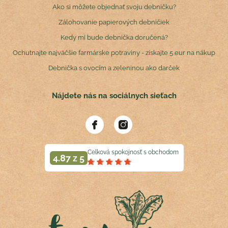
Ako si môžete objednať svoju debničku?
Zálohovanie papierových debničiek
Kedy mi bude debnička doručená?
Ochutnajte najväčšie farmárske potraviny - získajte 5 eur na nákup
Debnička s ovocím a zeleninou ako darček
Nájdete nás na sociálnych sieťach
Celková spokojnosť s obchodom
4.87 z 5