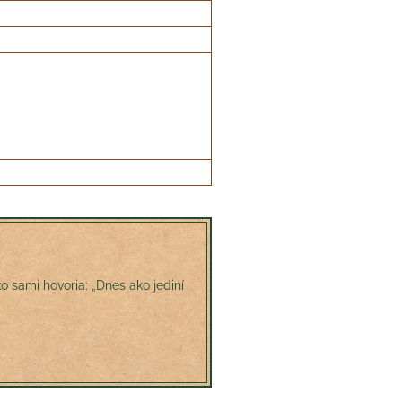
o sami hovoria: „Dnes ako jediní