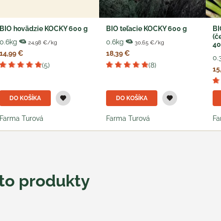
BIO hovädzie KOCKY 600 g
BIO teľacie KOCKY 600 g
BI
(č
0.6kg
0.6kg
24,98 €/kg
30,65 €/kg
40
14,99 €
18,39 €
0.
(5)
(8)
15
DO KOŠÍKA
DO KOŠÍKA
Farma Turová
Farma Turová
Fa
eto produkty