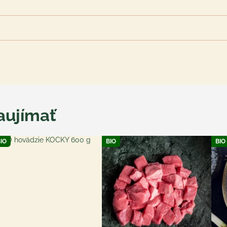
aujímať
IO
BIO
BIO