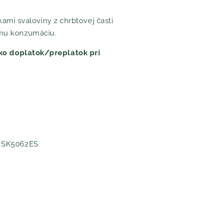
kami svaloviny z chrbtovej časti
iamu konzumáciu.
ko doplatok/preplatok pri
o: SK5062ES