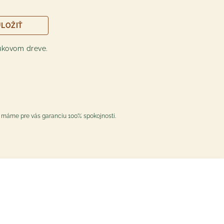
LOŽIŤ
Registrácia /Prihlásenie
nákupný zoznam a obľúbené
bukovom dreve.
produkty hocikde
zbieranie bonusových bodov
rýchla objednávka
informovanie o akciách a
špeci zľavách
možnosť upravovať
to máme pre vás garanciu 100% spokojnosti.
objednávku po odoslaní do
určitého času
PRIHLÁSIŤ SA