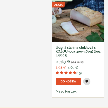
AKCIA
Údená slanina chrbtová s
KOŽOU (cca 300-360g) (bez
E) [601]
0.33kg
9,24 €/kg
3,05 €
4,69 €
(19)
DO KOŠÍKA
Mäso Parížek