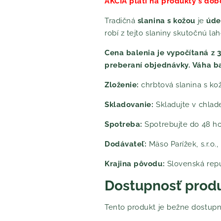
AKCIA platí na produkty s dobo
Tradičná
slanina s kožou
je
úde
robí z tejto slaniny skutočnú l
Cena balenia je vypočítaná z
preberaní objednávky.
Váha b
Zloženie:
chrbtová slanina s kož
Skladovanie:
Skladujte v chlade
Spotreba:
Spotrebujte do 48 ho
Dodávateľ:
Mäso Parížek, s.r.o.
Krajina pôvodu:
Slovenská repu
Dostupnosť prod
Tento produkt je bežne dostupn