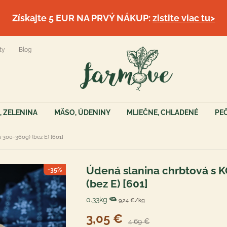
Získajte 5 EUR NA PRVÝ NÁKUP:
zistite viac tu>
ty
Blog
, ZELENINA
MÄSO, ÚDENINY
MLIEČNE, CHLADENÉ
PE
 300-360g) (bez E) [601]
Údená slanina chrbtová s 
-35%
(bez E) [601]
0.33kg
9,24 €/kg
3,05 €
4,69 €