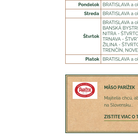
Pondelok
BRATISLAVA a ok
Streda
BRATISLAVA a ok
BRATISLAVA a ok
BANSKÁ BYSTRIC
NITRA - ŠTVRTOK
Štvrtok
TRNAVA - ŠTVRT
ŽILINA - ŠTVRTO
TRENČÍN, NOVE 
Piatok
BRATISLAVA a ok
MÄSO PARÍŽEK
Majitelia chcú, a
na Slovensku...
ZISTITE VIAC 