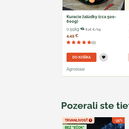
Kuracie žalúdky (cca 500-
600g)
0.55kg
8,16 €/kg
4,49 €
(6)
DO KOŠÍKA
Agrostaar
Pozerali ste ti
TRVANLIVOSŤ
-35%
BEZ "EČOK"