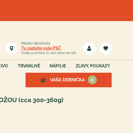
Miesto doručenia
Tu zadajte vaše PSČ
Odvíja sa od toho čo vám vieme doručiť
ČIVO
TRVANLIVÉ
NÁPOJE
ZĽAVY, POUKAZY
VAŠA DEBNIČKA
0
KOŽOU (cca 300-360g)
Vaša debnička je teraz
prázdna