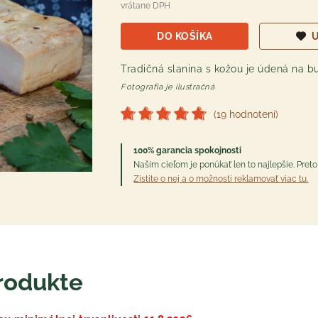
vrátane DPH
DO KOŠÍKA
U
Tradičná slanina s kožou je údená na 
Fotografia je ilustračná
(19 hodnotení)
100% garancia spokojnosti
Našim cieľom je ponúkať len to najlepšie. Pre
Zistite o nej a o možnosti reklamovať viac tu.
rodukte