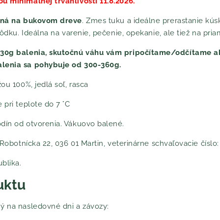
u minimálnej trvanlivosti 11.8.2026.
ná na bukovom dreve
. Zmes tuku a ideálne prerastanie kús
ahôdku. Ideálna na varenie, pečenie, opekanie, ale tiež na pr
 330g balenia, skutočnú váhu vám pripočítame/odčítame a
alenia sa pohybuje od 300-360g.
ou 100%, jedlá soľ, rasca
 pri teplote do 7 °C
dín od otvorenia. Vákuovo balené.
, Robotnícka 22, 036 01 Martin, veterinárne schvaľovacie čísl
blika.
uktu
ý na nasledovné dni a závozy: