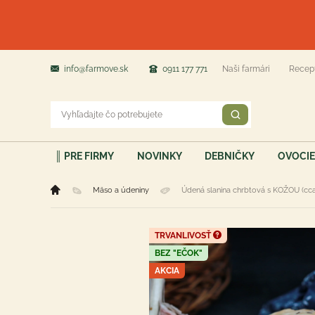
info@farmove.sk
0911 177 771
Naši farmári
Recep
║ PRE FIRMY
NOVINKY
DEBNIČKY
OVOCIE
Mäso a údeniny
Údená slanina chrbtová s KOŽOU (cca
TRVANLIVOSŤ
BEZ "EČOK"
AKCIA