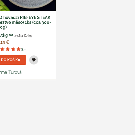
O hovädzí RIB-EYE STEAK
erstvé mäso) 1ks (cca 300-
0g)
35kg
43,69 €/kg
,29 €
(6)
DO KOŠÍKA
rma Turová