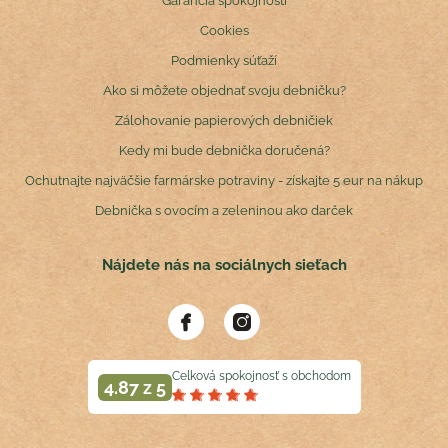
Garancia spokojnosti
Cookies
Podmienky súťaží
Ako si môžete objednať svoju debničku?
Zálohovanie papierových debničiek
Kedy mi bude debnička doručená?
Ochutnajte najväčšie farmárske potraviny - získajte 5 eur na nákup
Debnička s ovocím a zeleninou ako darček
Nájdete nás na sociálnych sieťach
Celková spokojnosť s obchodom
4.87 z 5