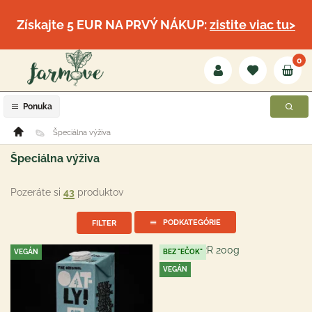
Získajte 5 EUR NA PRVÝ NÁKUP:
zistite viac tu>
0
Ponuka
Špeciálna výživa
Špeciálna výživa
Pozeráte si
43
produktov
PODKATEGÓRIE
FILTER
VEGÁN
BEZ "EČOK"
VEGÁN