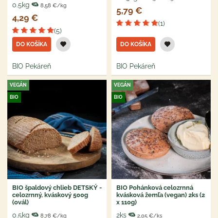
0.5kg
8,58 €/kg
5,79 €
4,29 €
(1)
(5)
DO KOŠÍKA
DO KOŠÍKA
BIO Pekáreň
BIO Pekáreň
VEGÁN
VEGÁN
BIO
BIO
BIO špaldový chlieb DETSKÝ -
BIO Pohánková celozrnná
celozrnný, kváskový 500g
kvásková žemľa (vegan) 2ks (2
(ovál)
x 110g)
0.5kg
2ks
8,78 €/kg
2,05 €/ks