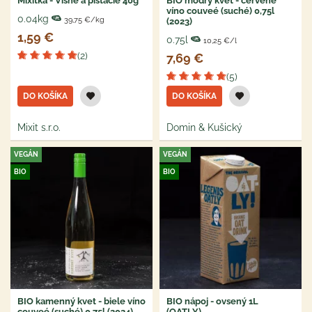
Mixitka - Višne a pistácie 40g
BIO modrý kvet - červené
víno couveé (suché) 0,75l
0.04kg
39,75 €/kg
(2023)
1,59 €
0.75l
10,25 €/l
(2)
7,69 €
(5)
DO KOŠÍKA
DO KOŠÍKA
Mixit s.r.o.
Domin & Kušický
VEGÁN
VEGÁN
BIO
BIO
BIO kamenný kvet - biele víno
BIO nápoj - ovsený 1L
couveé (suché) 0,75l (2024)
(OATLY)