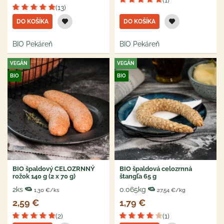
(1)
(13)
DO KOŠÍKA
DO KOŠÍKA
BIO Pekáreň
BIO Pekáreň
VEGÁN
VEGÁN
BIO
BIO
BIO špaldový CELOZRNNÝ
BIO špaldová celozrnná
rožok 140 g (2 x 70 g)
štangľa 65 g
2ks
0.065kg
1,30 €/ks
27,54 €/kg
2,59 €
1,79 €
(2)
(1)