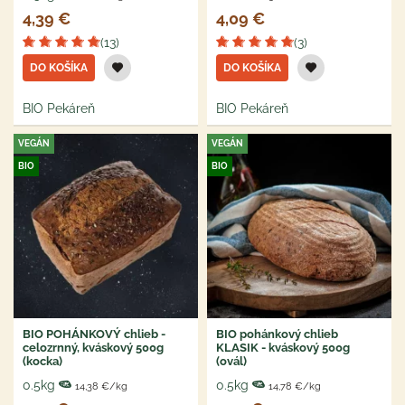
4,39 €
4,09 €
(13)
(3)
DO KOŠÍKA
DO KOŠÍKA
BIO Pekáreň
BIO Pekáreň
VEGÁN
VEGÁN
BIO
BIO
BIO POHÁNKOVÝ chlieb -
BIO pohánkový chlieb
celozrnný, kváskový 500g
KLASIK - kváskový 500g
(kocka)
(ovál)
0.5kg
0.5kg
14,38 €/kg
14,78 €/kg