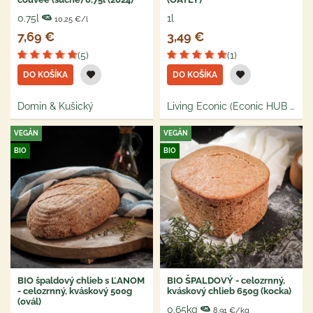
0.75l
1l
10,25 €/l
7,69 €
3,49 €
(5)
(1)
DO KOŠÍKA
DO KOŠÍKA
Domin & Kušický
Living Econic (Econic HUB s.r.o.)
VEGÁN
VEGÁN
BIO
BIO
BIO špaldový chlieb s ĽANOM
BIO ŠPALDOVÝ - celozrnný,
- celozrnný, kváskový 500g
kváskový chlieb 650g (kocka)
(ovál)
0.65kg
8,91 €/kg