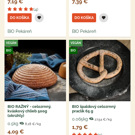
7,19 €
7,39 €
(4)
DO KOŠÍKA
DO KOŠÍKA
BIO Pekáreň
BIO Pekáreň
VEGÁN
VEGÁN
BIO
BIO
BIO RAŽNÝ - celozrnný,
BIO špaldový celozrnný
kváskový chlieb 500g
praclík 65 g
(okrúhly)
0.065kg
27,54 €/kg
0.5kg
8,18 €/kg
1,79 €
4,09 €