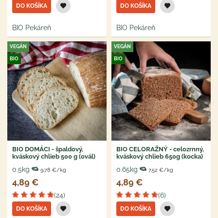
DO KOŠÍKA
DO KOŠÍKA
BIO Pekáreň
BIO Pekáreň
VEGÁN
VEGÁN
BIO
BIO
BIO DOMÁCI - špaldový,
BIO CELORAŽNÝ - celozrnný,
kváskový chlieb 500 g (ovál)
kváskový chlieb 650g (kocka)
0.5kg
0.65kg
9,78 €/kg
7,52 €/kg
4,89 €
4,89 €
(24)
(6)
DO KOŠÍKA
DO KOŠÍKA