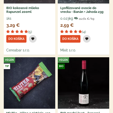
BIO kokosové mlieko
Lyofilizované ovocie do
Rapunzel 200ml
vrecka - Banán + Jahoda 23g
1ks
0.023kg
112,61 €/kg
3,29 €
2,59 €
(5)
(4)
DO KOŠÍKA
DO KOŠÍKA
Cereabar s.r.o.
Mixit s.r.o.
VEGÁN
VEGÁN
TIP
BIO