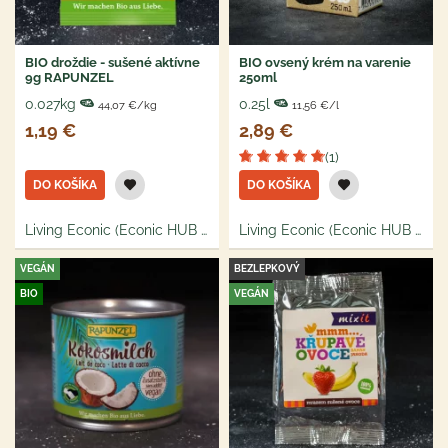
BIO droždie - sušené aktívne
BIO ovsený krém na varenie
9g RAPUNZEL
250ml
0.027kg
0.25l
44,07 €/kg
11,56 €/l
1,19 €
2,89 €
(1)
DO KOŠÍKA
DO KOŠÍKA
Living Econic (Econic HUB s.r.o.)
Living Econic (Econic HUB s.r.o.)
VEGÁN
BEZLEPKOVÝ
BIO
VEGÁN