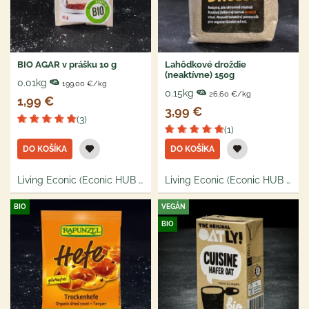
BIO AGAR v prášku 10 g
Lahôdkové droždie
(neaktívne) 150g
0.01kg
199,00 €/kg
0.15kg
26,60 €/kg
1,99 €
3,99 €
(3)
(1)
DO KOŠÍKA
DO KOŠÍKA
Living Econic (Econic HUB s.r.o.)
Living Econic (Econic HUB s.r.o.)
BIO
VEGÁN
BIO