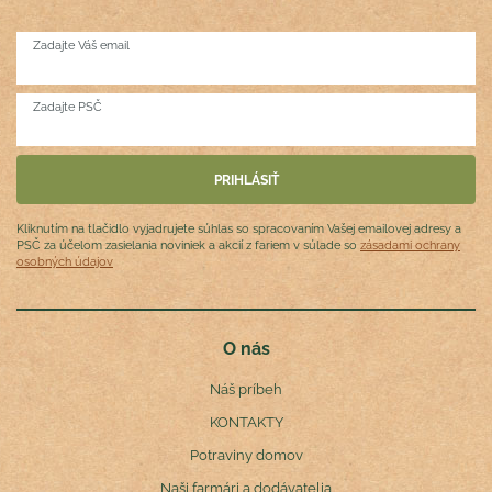
Zadajte Váš email
Zadajte PSČ
Kliknutím na tlačidlo vyjadrujete súhlas so spracovaním Vašej emailovej adresy a
PSČ za účelom zasielania noviniek a akcií z fariem v súlade so
zásadami ochrany
osobných údajov
O nás
Náš príbeh
KONTAKTY
Potraviny domov
Naši farmári a dodávatelia