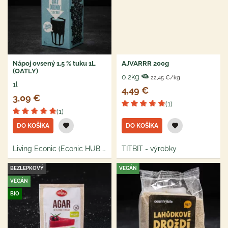
Nápoj ovsený 1,5 % tuku 1L
AJVARRR 200g
(OATLY)
0.2kg
22,45 €/kg
1l
4,49 €
3,09 €
(1)
(1)
DO KOŠÍKA
DO KOŠÍKA
Living Econic (Econic HUB s.r.o.)
TITBIT - výrobky
BEZLEPKOVÝ
VEGÁN
VEGÁN
BIO