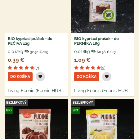
BIO kypriaci prášok - do
BIO kypriaci prášok - do
PEČIVA 12g
PERNÍKA 18g
0.012kg
0.018kg
32,50 €/kg
60,56 €/kg
0,39 €
1,09 €
(7)
(2)
DO KOŠÍKA
DO KOŠÍKA
Living Econic (Econic HUB s.r.o.)
Living Econic (Econic HUB s.r.o.)
BEZLEPKOVÝ
BEZLEPKOVÝ
BIO
BIO