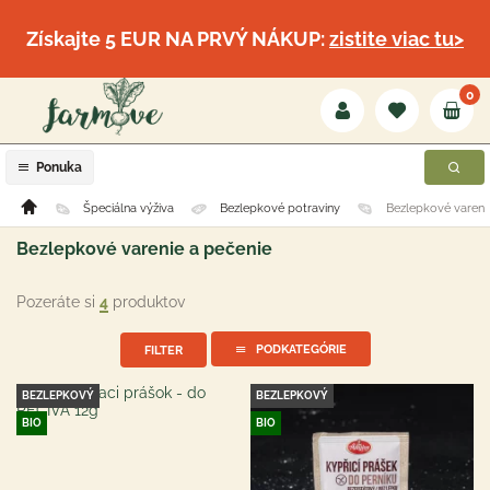
Získajte 5 EUR NA PRVÝ NÁKUP:
zistite viac tu>
0
Ponuka
Špeciálna výživa
Bezlepkové potraviny
Bezlepkové vareni
Bezlepkové varenie a pečenie
Pozeráte si
4
produktov
PODKATEGÓRIE
FILTER
BEZLEPKOVÝ
BEZLEPKOVÝ
BIO
BIO