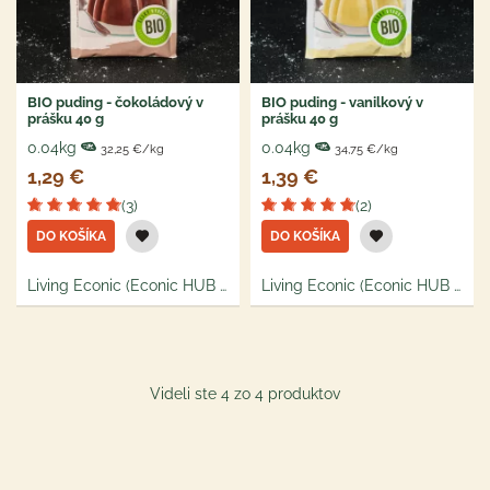
BIO puding - čokoládový v
BIO puding - vanilkový v
prášku 40 g
prášku 40 g
0.04kg
0.04kg
32,25 €/kg
34,75 €/kg
1,29 €
1,39 €
(3)
(2)
DO KOŠÍKA
DO KOŠÍKA
Living Econic (Econic HUB s.r.o.)
Living Econic (Econic HUB s.r.o.)
Videli ste 4 zo 4 produktov