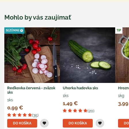
Mohlo by vás zaujímať
SEZÓNNE
TIP
Reďkovka červená - zväzok
Uhorka hadovka 1ks
Hrozn
1ks
1ks
1kg
1ks
1,49 €
3,99
0,99 €
(20)
(35)
DO KOŠÍKA
DO KOŠÍKA
DO