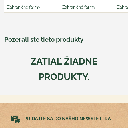
Zahraničné farmy
Zahraničné farmy
Zahra
Pozerali ste tieto produkty
ZATIAĽ ŽIADNE
PRODUKTY.
PRIDAJTE SA DO NÁŠHO NEWSLETTRA