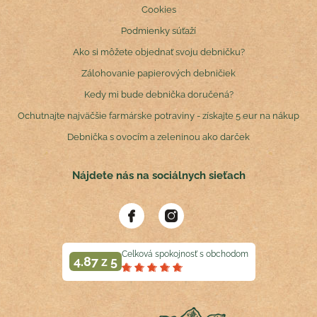
Cookies
Podmienky súťaží
Ako si môžete objednať svoju debničku?
Zálohovanie papierových debničiek
Kedy mi bude debnička doručená?
Ochutnajte najväčšie farmárske potraviny - získajte 5 eur na nákup
Debnička s ovocím a zeleninou ako darček
Nájdete nás na sociálnych sieťach
Celková spokojnosť s obchodom
4.87 z 5