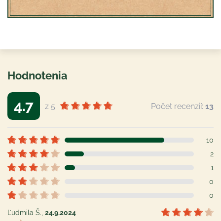
Hodnotenia
4.7
z 5
Počet recenzií:
13
10
2
1
0
0
Ľudmila Š.
,
24.9.2024