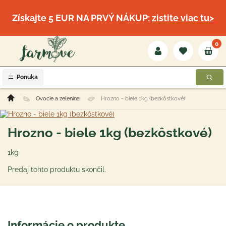
Získajte 5 EUR NA PRVÝ NÁKUP:
zistite viac tu>
0
Ponuka
Ovocie a zelenina
Hrozno - biele 1kg (bezkôstkové)
Hrozno - biele 1kg (bezkôstkové)
1kg
Predaj tohto produktu skončil.
Informácie o produkte