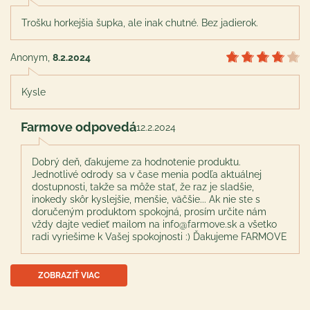
Trošku horkejšia šupka, ale inak chutné. Bez jadierok.
Anonym
,
8.2.2024
Kysle
Farmove odpovedá
12.2.2024
Dobrý deň, ďakujeme za hodnotenie produktu.
Jednotlivé odrody sa v čase menia podľa aktuálnej
dostupnosti, takže sa môže stať, že raz je sladšie,
inokedy skôr kyslejšie, menšie, väčšie... Ak nie ste s
doručeným produktom spokojná, prosím určite nám
vždy dajte vedieť mailom na
info@farmove.sk
a všetko
radi vyriešime k Vašej spokojnosti :) Ďakujeme FARMOVE
ZOBRAZIŤ VIAC