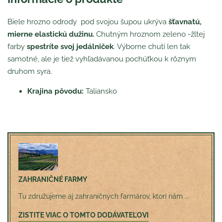
Biele hrozno odrody pod svojou šupou ukrýva
šťavnatú,
mierne elastickú dužinu.
Chutným hroznom zeleno -žltej
farby
spestríte svoj jedálniček
. Výborne chutí len tak
samotné, ale je tiež vyhľadávanou pochúťkou k rôznym
druhom syra.
Krajina pôvodu:
Taliansko
ZAHRANIČNÉ FARMY
Tu združujeme aj zahraničných farmárov, ktorí nám ...
ZISTITE VIAC O TOMTO DODÁVATEĽOVI