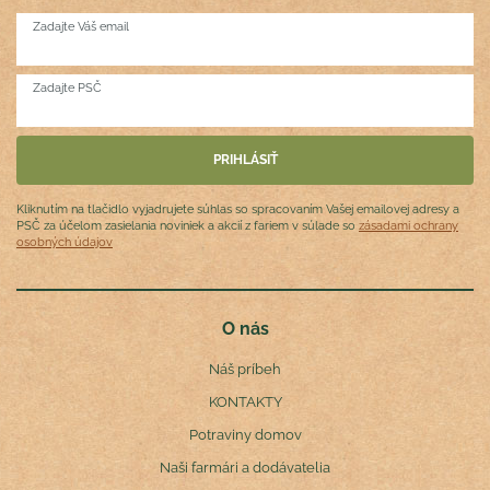
Zadajte Váš email
Zadajte PSČ
Kliknutím na tlačidlo vyjadrujete súhlas so spracovaním Vašej emailovej adresy a
PSČ za účelom zasielania noviniek a akcií z fariem v súlade so
zásadami ochrany
osobných údajov
O nás
Náš príbeh
KONTAKTY
Potraviny domov
Naši farmári a dodávatelia