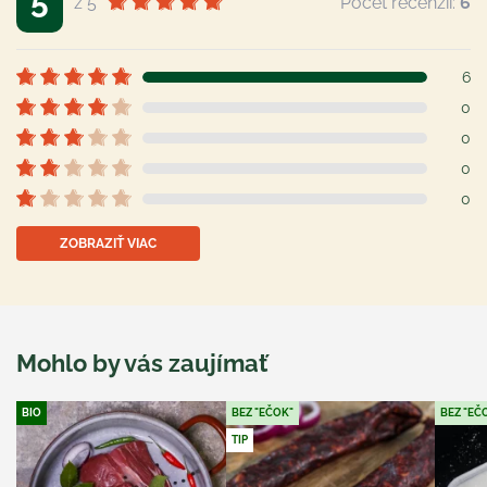
5
z 5
Počet recenzií:
6
6
0
0
0
0
ZOBRAZIŤ VIAC
Mohlo by vás zaujímať
BIO
BEZ "EČOK"
BEZ "EČ
TIP