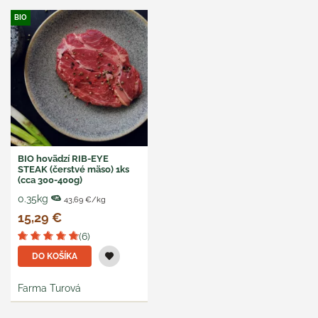
BIO
BIO hovädzí RIB-EYE
STEAK (čerstvé mäso) 1ks
(cca 300-400g)
0.35kg
43,69 €/kg
15,29 €
(6)
DO KOŠÍKA
Farma Turová