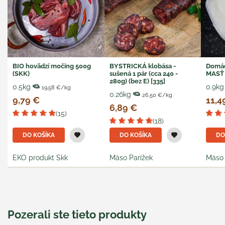
BIO hovädzí močing 500g
BYSTRICKÁ klobása -
Domác
(SKK)
sušená 1 pár (cca 240 -
MASŤ 
280g) (bez E) [335]
0.5kg
0.9kg
19,58 €/kg
0.26kg
26,50 €/kg
9,79 €
11,4
6,89 €
(15)
(18)
DO KOŠÍKA
DO KOŠÍKA
DO
EKO produkt Skk
Mäso Parížek
Mäso 
Pozerali ste tieto produkty