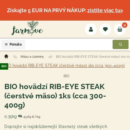
Získajte 5 EUR NA PRVÝ NÁKUP:
zistite viac tu>
0
Ponuka
Mäso a údeniny
BIO hovädzí RIB-EYE STEAK (čerstvé mäso) 1ks (
BIO
BIO
BIO hovädzí RIB-EYE STEAK
(čerstvé mäso) 1ks (cca 300-
400g)
0.35kg
43,69 €/kg
Doprajte si najobľúbenejší šťavnatý steak všetkých