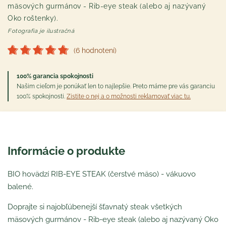
mäsových gurmánov - Rib-eye steak (alebo aj nazývaný
Oko roštenky).
Fotografia je ilustračná
(6 hodnotení)
100% garancia spokojnosti
Našim cieľom je ponúkať len to najlepšie. Preto máme pre vás garanciu
100% spokojnosti.
Zistite o nej a o možnosti reklamovať viac tu.
Informácie o produkte
BIO hovädzí RIB-EYE STEAK (čerstvé mäso) - vákuovo
balené.
Doprajte si najobľúbenejší šťavnatý steak všetkých
mäsových gurmánov - Rib-eye steak (alebo aj nazývaný Oko