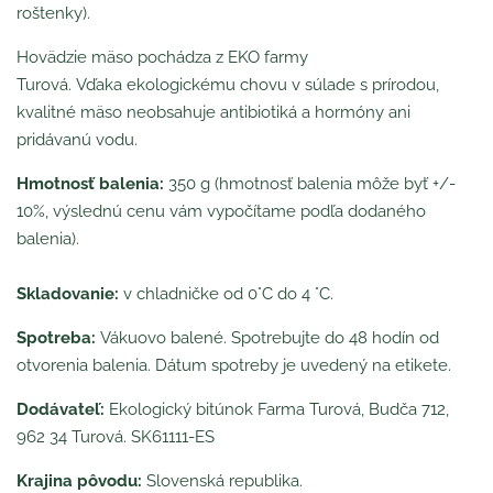
roštenky).
Hovädzie mäso pochádza z EKO farmy
Turová. Vďaka ekologickému chovu v súlade s prírodou,
kvalitné mäso neobsahuje antibiotiká a hormóny ani
pridávanú vodu.
Hmotnosť balenia:
350 g (hmotnosť balenia môže byť +/-
10%, výslednú cenu vám vypočítame podľa dodaného
balenia).
Skladovanie:
v chladničke od 0°C do 4 °C.
Spotreba:
Vákuovo balené. Spotrebujte do 48 hodín od
otvorenia balenia. Dátum spotreby je uvedený na etikete.
Dodávateľ:
Ekologický bitúnok Farma Turová, Budča 712,
962 34 Turová. SK61111-ES
Krajina pôvodu:
Slovenská republika.