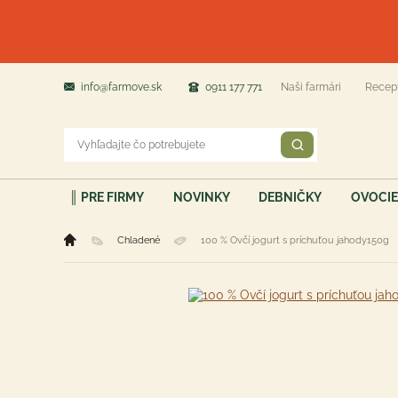
info@farmove.sk
0911 177 771
Naši farmári
Recep
║ PRE FIRMY
NOVINKY
DEBNIČKY
OVOCIE
Chladené
100 % Ovčí jogurt s príchuťou jahody150g