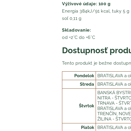
Výživové údaje: 100 g
Energia 384kJ/91 kcal, tuky 5 g 
soľ 0,11 g
Skladovanie:
od +2°C do +6°C
Dostupnosť prod
Tento produkt je bežne dostupn
Pondelok
BRATISLAVA a ok
Streda
BRATISLAVA a ok
BANSKÁ BYSTRIC
NITRA - ŠTVRTOK
TRNAVA - ŠTVRT
Štvrtok
BRATISLAVA a ok
TRENČÍN, NOVE 
ŽILINA - ŠTVRTO
Piatok
BRATISLAVA a ok