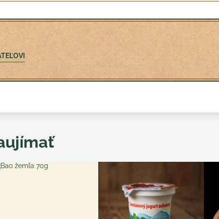
ATEĽOVI
aujímať