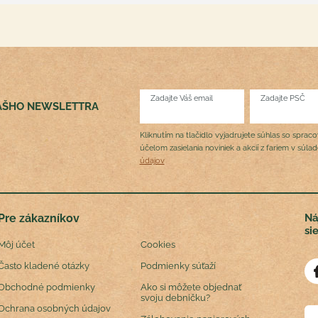
Zadajte Váš email
Zadajte PSČ
NÁŠHO NEWSLETTRA
Kliknutím na tlačidlo vyjadrujete súhlas so sprac
účelom zasielania noviniek a akcií z fariem v súla
údajov
Pre zákazníkov
Ná
si
Môj účet
Cookies
Často kladené otázky
Podmienky súťaží
Obchodné podmienky
Ako si môžete objednať
svoju debničku?
Ochrana osobných údajov