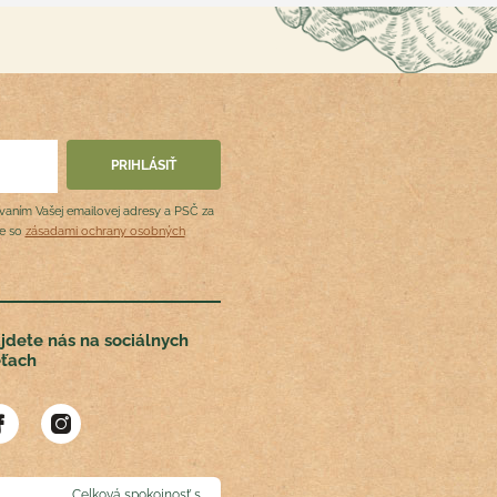
ovaním Vašej emailovej adresy a PSČ za
de so
zásadami ochrany osobných
jdete nás na sociálnych
eťach
Celková spokojnosť s