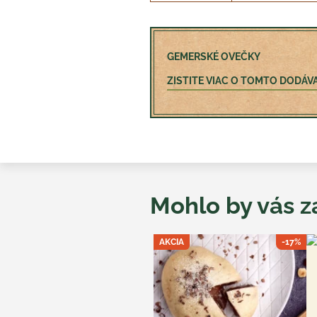
GEMERSKÉ OVEČKY
ZISTITE VIAC O TOMTO DODÁV
Mohlo by vás z
AKCIA
-17%