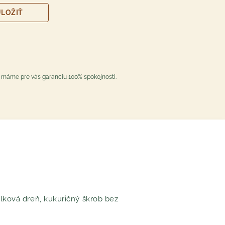
LOŽIŤ
Registrácia /Prihlásenie
nákupný zoznam a obľúbené
produkty hocikde
zbieranie bonusových bodov
to máme pre vás garanciu 100% spokojnosti.
rýchla objednávka
informovanie o akciách a
špeci zľavách
možnosť upravovať
objednávku po odoslaní do
určitého času
PRIHLÁSIŤ SA
blková dreň, kukuričný škrob bez