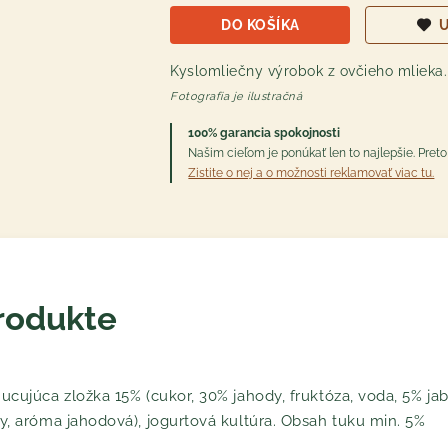
DO KOŠÍKA
U
Kyslomliečny výrobok z ovčieho mlieka.
Fotografia je ilustračná
100% garancia spokojnosti
Našim cieľom je ponúkať len to najlepšie. Pre
Zistite o nej a o možnosti reklamovať viac tu.
rodukte
ucujúca zložka 15% (cukor, 30% jahody, fruktóza, voda, 5% ja
y, aróma jahodová), jogurtová kultúra. Obsah tuku min. 5%