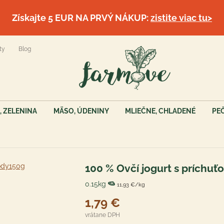
Získajte 5 EUR NA PRVÝ NÁKUP:
zistite viac tu>
ty
Blog
, ZELENINA
MÄSO, ÚDENINY
MLIEČNE, CHLADENÉ
PE
100 % Ovčí jogurt s príchu
0.15kg
11,93 €/kg
1,79 €
vrátane DPH