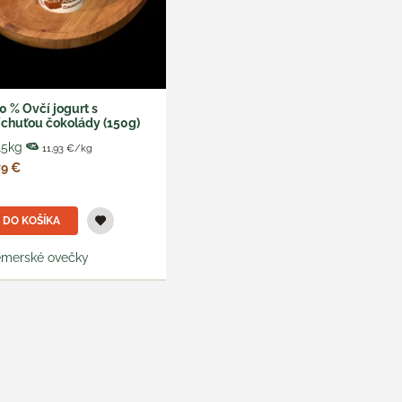
0 % Ovčí jogurt s
íchuťou čokolády (150g)
15kg
11,93 €/kg
79 €
DO KOŠÍKA
merské ovečky