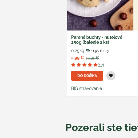
Parené buchty - nutelové
250g (balenie 2 ks)
0.25kg
11,96 €/kg
2,99 €
3,59 €
(17)
DO KOŠÍKA
BIG stravovanie
Pozerali ste ti