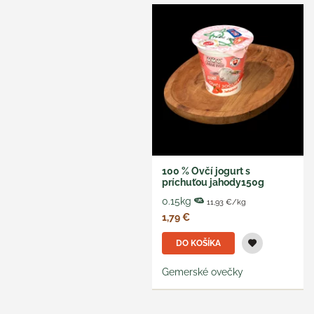
100 % Ovčí jogurt s
príchuťou jahody150g
0.15kg
11,93 €/kg
1,79 €
DO KOŠÍKA
Gemerské ovečky