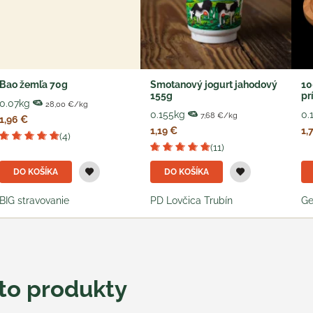
Bao žemľa 70g
Smotanový jogurt jahodový
10
155g
pr
0.07kg
28,00 €/kg
0.155kg
0.
7,68 €/kg
1,96 €
1,19 €
1,
(4)
(11)
DO KOŠÍKA
DO KOŠÍKA
BIG stravovanie
PD Lovčica Trubín
Ge
eto produkty