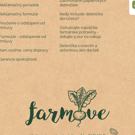
Zálohovanie papierových
Reklamačný poriadok
debničiek
Reklamačný formulár
Kedy mi bude debnička
doručená?
Poučenie o odstúpení od
zmluvy
Ochutnajte najväčšie
farmárske potraviny -
Formulár - odstúpenie od
získajte 5 eur na nákup
zmluvy
Debnička s ovocím a
Kam vozíme, cena dopravy
zeleninou ako darček
Garancia spokojnosti