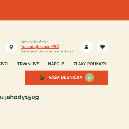
Miesto doručenia
Tu zadajte vaše PSČ
Odvíja sa od toho čo vám vieme doručiť
ČIVO
TRVANLIVÉ
NÁPOJE
ZĽAVY, POUKAZY
VAŠA DEBNIČKA
0
ťou jahody150g
Vaša debnička je teraz
prázdna