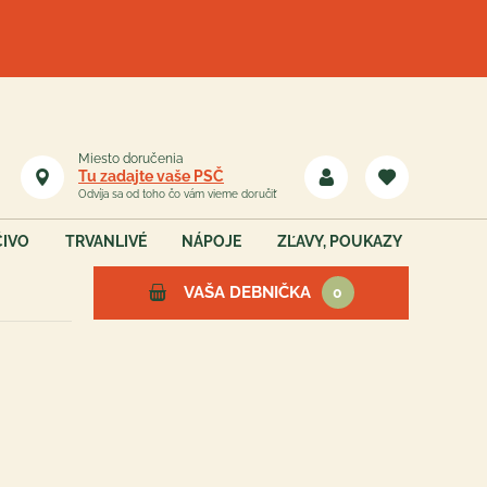
Miesto doručenia
Tu zadajte vaše PSČ
Odvíja sa od toho čo vám vieme doručiť
ČIVO
TRVANLIVÉ
NÁPOJE
ZĽAVY, POUKAZY
VAŠA DEBNIČKA
0
Vaša debnička je teraz
prázdna