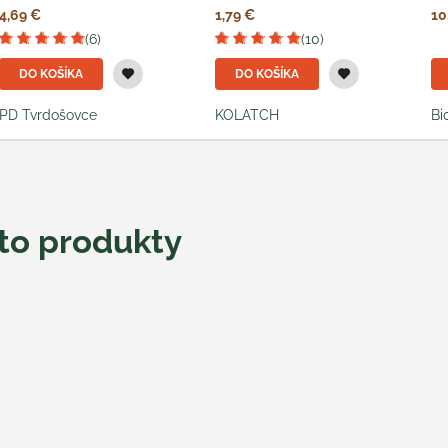
4,69 €
1,79 €
10
(6)
(10)
DO KOŠÍKA
DO KOŠÍKA
PD Tvrdošovce
KOLATCH
Bi
eto produkty