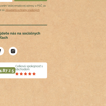
ovaním Vašej emailovej adresy a PSČ za
de so
zásadami ochrany osobných
jdete nás na sociálnych
eťach
Celková spokojnosť s
obchodom
4.87 z 5