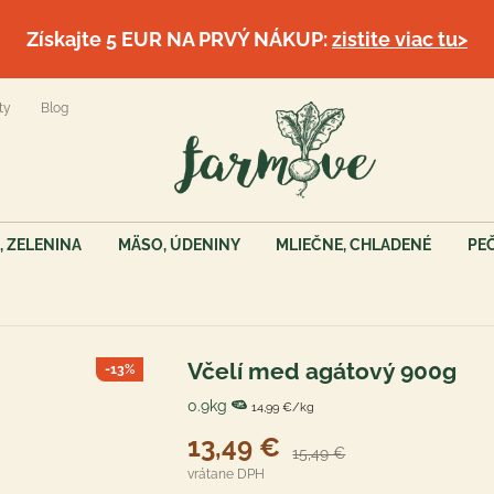
Získajte 5 EUR NA PRVÝ NÁKUP:
zistite viac tu>
ty
Blog
, ZELENINA
MÄSO, ÚDENINY
MLIEČNE, CHLADENÉ
PE
Včelí med agátový 900g
-13%
0.9kg
14,99 €/kg
13,49 €
15,49 €
vrátane DPH