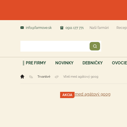
info@farmove.sk
0911 177 771
Naši farmári
Recep
║ PRE FIRMY
NOVINKY
DEBNIČKY
OVOCIE
Trvanlivé
Včelí med agátový 900g
AKCIA