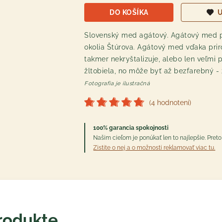
DO KOŠÍKA
U
Slovenský med agátový. Agátový med p
okolia Štúrova. Agátový med vďaka pr
takmer nekryštalizuje, alebo len veľmi 
žltobiela, no môže byť až bezfarebný - z
Fotografia je ilustračná
(4 hodnotení)
100% garancia spokojnosti
Našim cieľom je ponúkať len to najlepšie. Pre
Zistite o nej a o možnosti reklamovať viac tu.
rodukte