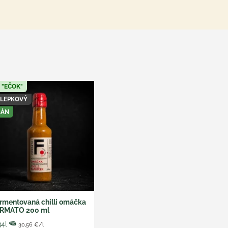
 "EČOK"
ZLEPKOVÝ
GÁN
rmentovaná chilli omáčka
RMATO 200 ml
34l
30,56 €/l