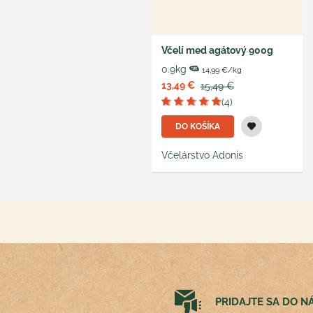
Včelí med agátový 900g
0.9kg
14,99 €/kg
13,49 €
15,49 €
(4)
DO KOŠÍKA
Včelárstvo Adonis
PRIDAJTE SA DO 