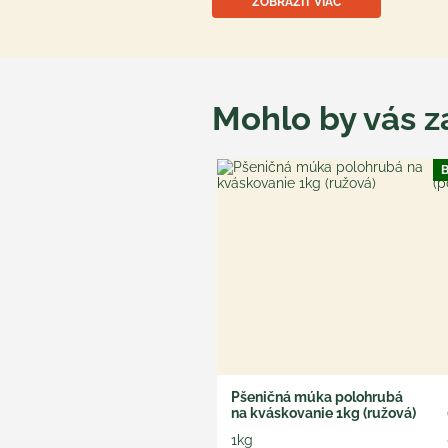
ZOBRAZIŤ VIAC
Mohlo by vás z
B
Pšeničná múka polohrubá
na kváskovanie 1kg (ružová)
1kg