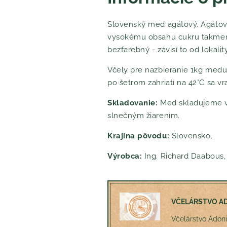
Slovenský med agátový. Agátov
vysokému obsahu cukru takmer ne
bezfarebný - závisí to od lokalit
Včely pre nazbieranie 1kg medu 
po šetrom zahriatí na 42°C sa vr
Skladovanie:
Med skladujeme v 
slnečným žiarením.
Krajina pôvodu:
Slovensko.
Výrobca:
Ing. Richard Daabous,
VČELÁRSTVO A
Včelárstvo Adoni