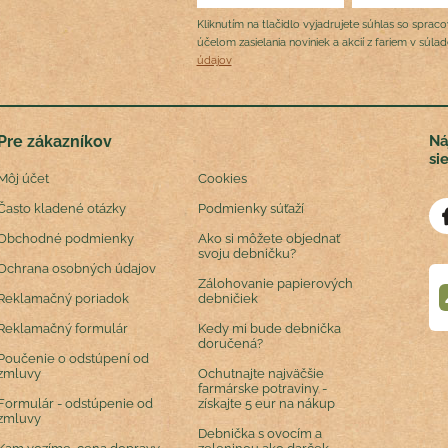
Kliknutím na tlačidlo vyjadrujete súhlas so sprac
účelom zasielania noviniek a akcií z fariem v súla
údajov
Pre zákazníkov
Ná
si
Môj účet
Cookies
Často kladené otázky
Podmienky súťaží
Obchodné podmienky
Ako si môžete objednať
svoju debničku?
Ochrana osobných údajov
Zálohovanie papierových
Reklamačný poriadok
debničiek
Reklamačný formulár
Kedy mi bude debnička
doručená?
Poučenie o odstúpení od
zmluvy
Ochutnajte najväčšie
farmárske potraviny -
Formulár - odstúpenie od
získajte 5 eur na nákup
zmluvy
Debnička s ovocím a