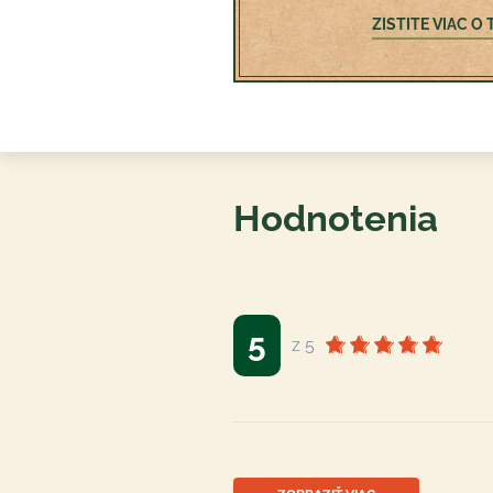
ZISTITE VIAC 
Hodnotenia
5
z 5