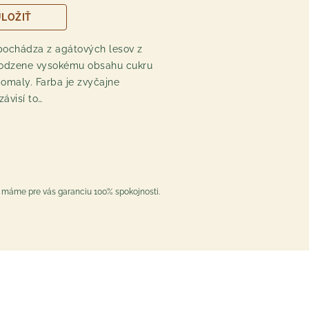
LOŽIŤ
Registrácia /Prihlásenie
ochádza z agátových lesov z
nákupný zoznam a obľúbené
irodzene vysokému obsahu cukru
produkty hocikde
pomaly. Farba je zvyčajne
zbieranie bonusových bodov
ávisí to…
rýchla objednávka
informovanie o akciách a
špeci zľavách
možnosť upravovať
objednávku po odoslaní do
určitého času
to máme pre vás garanciu 100% spokojnosti.
PRIHLÁSIŤ SA