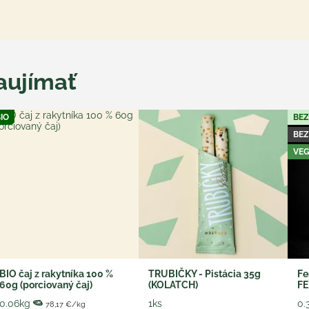
aujímať
IO
BEZ
BE
VE
BIO čaj z rakytníka 100 %
TRUBIČKY - Pistácia 35g
Fe
60g (porciovaný čaj)
(KOLATCH)
FE
0.06kg
1ks
0.
78,17 €/kg