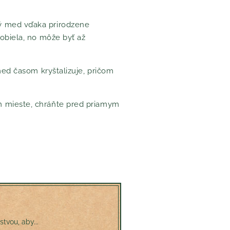
ý med vďaka prirodzene
obiela, no môže byť až
med časom kryštalizuje, pričom
m mieste, chráňte pred priamym
tvou, aby...