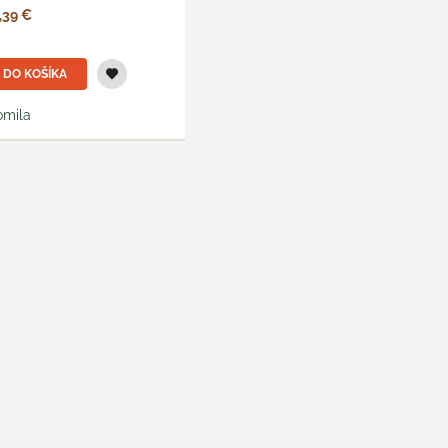
,39 €
DO KOŠÍKA
omila