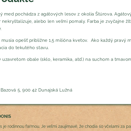
ý med pochádza z agátových lesov z okolia Štúrova. Agátov
kryštalizuje, alebo len veľmi pomaly. Farba je zvyčajne žlt
y.
musia opeliť približne 1,5 milióna kvetov. Ako každý pravý 
acia do tekutého stavu.
uzavretom obale (sklo, keramika, atď.) na suchom a tmavo
 Bazová 5, 900 42 Dunajská Lužná
DONIS
s je rodinnou farmou. Je veľmi zaujímavé, že chodia so včelami za pas