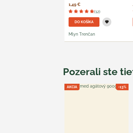
1,49 €
(12)
DO KOŠÍKA
Mlyn Trenčan
Pozerali ste ti
AKCIA
-13%