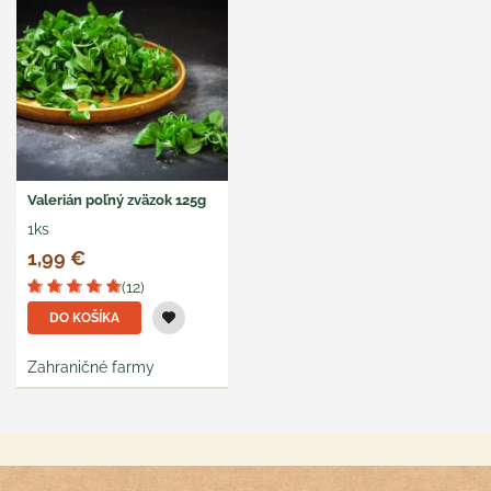
Valerián poľný zväzok 125g
1ks
1,99 €
(12)
DO KOŠÍKA
Zahraničné farmy