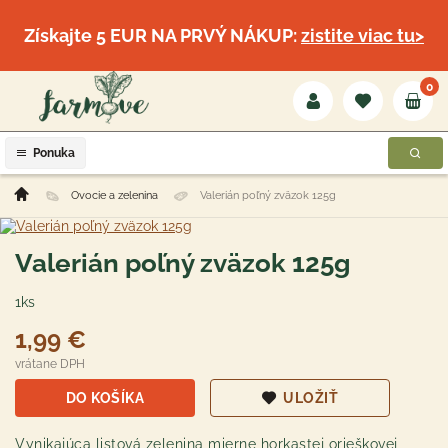
Získajte 5 EUR NA PRVÝ NÁKUP:
zistite viac tu>
0
Ponuka
Ovocie a zelenina
Valerián poľný zväzok 125g
Valerián poľný zväzok 125g
1ks
1,99 €
vrátane DPH
DO KOŠÍKA
ULOŽIŤ
Vynikajúca listová zelenina mierne horkastej orieškovej