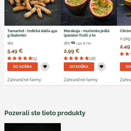
Tamarind - Indická datľa 450
Marakuja - mučenka jedlá
Citró
g (balenie)
(passion fruit) 2 ks
0.5kg
1ks
2ks
1,50 €/ks
2,49
5,49 €
2,99 €
(5)
(28)
DO KOŠÍKA
DO KOŠÍKA
DO
Zahraničné farmy
Zahraničné farmy
Zahra
Pozerali ste tieto produkty