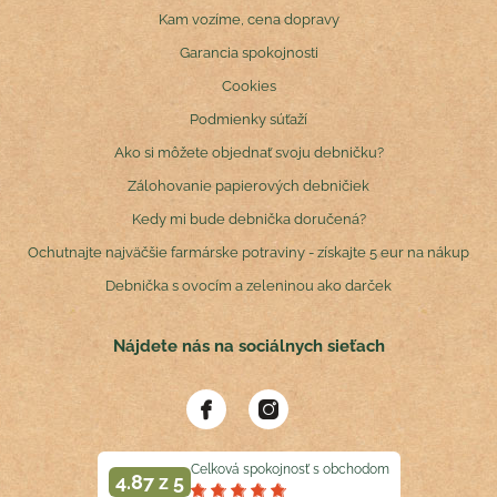
Kam vozíme, cena dopravy
Garancia spokojnosti
Cookies
Podmienky súťaží
Ako si môžete objednať svoju debničku?
Zálohovanie papierových debničiek
Kedy mi bude debnička doručená?
Ochutnajte najväčšie farmárske potraviny - získajte 5 eur na nákup
Debnička s ovocím a zeleninou ako darček
Nájdete nás na sociálnych sieťach
Celková spokojnosť s obchodom
4.87 z 5