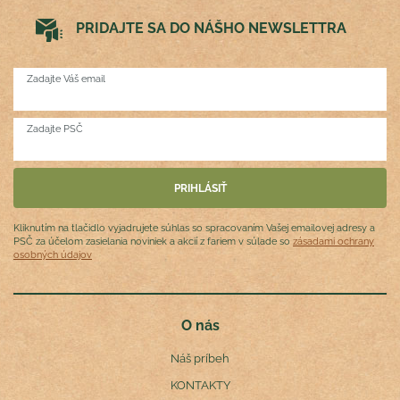
PRIDAJTE SA DO NÁŠHO NEWSLETTRA
Zadajte Váš email
Zadajte PSČ
Kliknutím na tlačidlo vyjadrujete súhlas so spracovaním Vašej emailovej adresy a
PSČ za účelom zasielania noviniek a akcií z fariem v súlade so
zásadami ochrany
osobných údajov
O nás
Náš príbeh
KONTAKTY