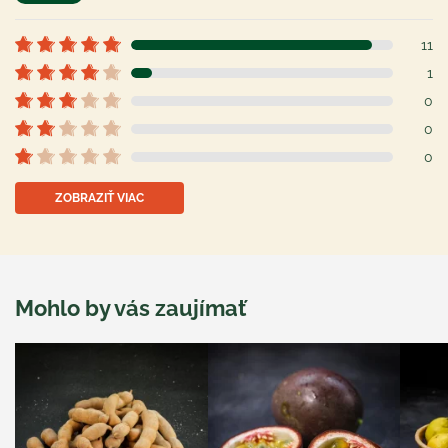
11
1
0
0
0
ZOBRAZIŤ VIAC
Mohlo by vás zaujímať