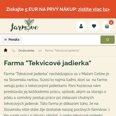
Získajte 5 EUR NA PRVÝ NÁKUP:
zistite viac tu>
0
Ponuka
Dodávatelia
Farma "Tekvicové jadierka"
Farma "Tekvicové jadierka"
Farma "Tekvicové jadierka" nachádzajúca sa v Malom Cetíne je
na Slovensku raritou. Súvisí to najmä ľuďmi, ktorí sa na farme
venujú práci s tekvicovými jadierkami. Pani Kozárová nám
predstavila jej každodennú prácu, spôsob, akým sa starajú o
pôdu a samotný postup práce pri získavaní chutných
tekvicových jadierok. Táto farma je dôkazom toho, že na
Slovensku ešte stále žije dostatok naozaj poctivých farmárov :).
Na svojej práci si dávajú záležať, a preto tekvicové jadierka