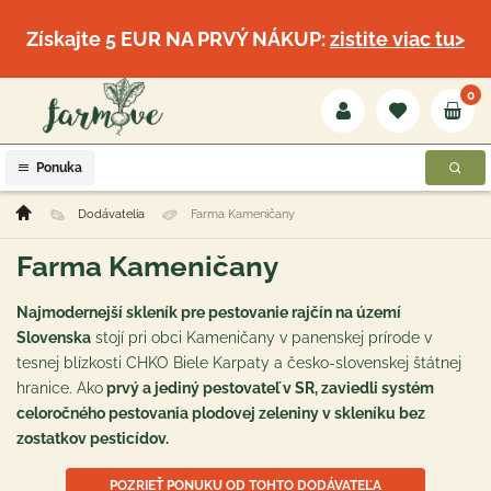
Získajte 5 EUR NA PRVÝ NÁKUP:
zistite viac tu>
0
Ponuka
Dodávatelia
Farma Kameničany
Farma Kameničany
Najmodernejší skleník pre pestovanie rajčín na území
Slovenska
stojí pri obci Kameničany v panenskej prírode v
tesnej blízkosti CHKO Biele Karpaty a česko-slovenskej štátnej
hranice. Ako
prvý a jediný pestovateľ v SR, zaviedli systém
celoročného pestovania plodovej zeleniny v skleníku bez
zostatkov pesticídov.
POZRIEŤ PONUKU OD TOHTO DODÁVATEĽA