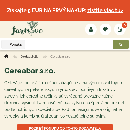
Získajte 5 EUR NA PRVÝ NÁKUP:
zistite viac tu>
0
Ponuka
Dodávatelia
Cereabar s.r.o.
Cereabar s.r.o.
CEREA je rodinná firma špecializujúca sa na výrobu kvalitných
cereálnych a pekárenských výrobkov z poctivých lokálnych
surovín. Ich cereálne tyčinky sú vyrábané prevažne ručne,
dokonca vyvinuli tvarohovú tyčinku vytvorenú špeciálne pre deti
podľa nutričných špecialistov. Radi prinášajú nové a originálne
výrobky a kombinujú aj zdanlivo nezlúčiteľné suroviny.
POZRIEŤ PONUKU OD TOHTO DODÁVATEĽA