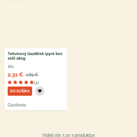
Tekvicový Gazdíček (pyré bez
soli) 180g
1ks
2,31 €
2,89 €
(4)
DO KOŠÍKA
Gazdovia
Videli ste 3 zo 3 produktov