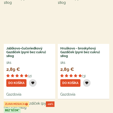
Jablkovo-čučoriedkový
Hruškovo - broskyňový
Gazdíček (pyré bez cukru)
Gazdíček (pyré bez cukru)
180g
180g
1ks
1ks
2,89 €
2,89 €
(2)
(3)
DO KOŠÍKA
DO KOŠÍKA
Gazdovia
Gazdovia
ZĽAVA MESIACA
-20%
BEZ "EČOK"