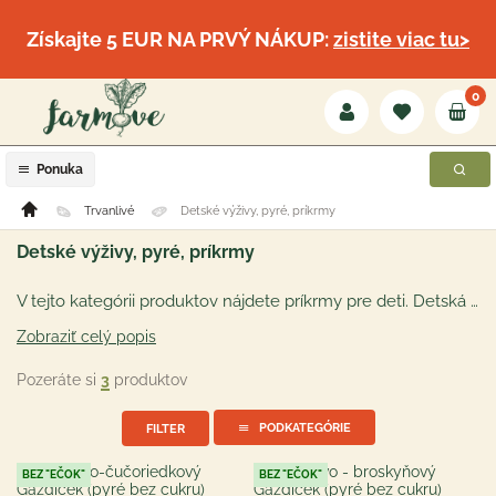
Získajte 5 EUR NA PRVÝ NÁKUP:
zistite viac tu>
0
Ponuka
Trvanlivé
Detské výživy, pyré, príkrmy
Detské výživy, pyré, príkrmy
V tejto kategórii produktov nájdete príkrmy pre deti. Detská výživa je však vhodná nielen pre najmenších, ale pochutia si na nej aj dospelí :). Nájdete tu ovocné aj zeleninové príkrmy pre bábätká, klasickú dojčenskú výživu. Prvé príkrmy pre dieťatko tak nebudú žiadnou vedou a hodia sa na cesty a výlety :).
Zobraziť celý popis
Pozeráte si
3
produktov
PODKATEGÓRIE
FILTER
BEZ "EČOK"
BEZ "EČOK"