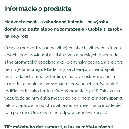
Informácie o produkte
Medvecí cesnak - zvýhodnené balenie - na výrobu
domáceho pesta alebo na zamrazenie - urobte si zásoby
na celý rok!
Cesnak medvedí rastie na vlhkých lúkach, vlhkých lužných
lesoch, pod krovinami a v listnatých a horských lesoch. Je
silne aromatický podobne ako kuchynský cesnak, ale oproti
nemu je lahodnejší. Mladé listy sa zbierajú v marci, apríli,
máji, teda ešte pred kvitnutím, cibule v neskorej jeseni a
zime. Je to spolu so snežienkami prvý posol jari. Naši starí
rodičia vedeli ako tento prírodný produkt využiť. Tak ako sa
traduje, že sa ním čistia medvede po dlhom zimnom spánku,
tak isto aj ľudia ho spolu s žíhľavou využívali na prebudenie
tela po zime. Určite vám ho odporúčame vyskúšať ;)
TIP: môžete ho dať zamraziť, a tak sa môžete zásobiť