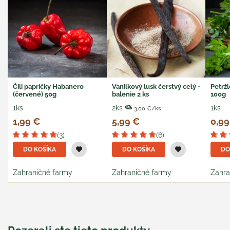
Čili papričky Habanero
Vanilkový lusk čerstvý celý -
Petržl
(červené) 50g
balenie 2 ks
100g
1ks
2ks
1ks
3,00 €/ks
1,99 €
5,99 €
0,99
(3)
(6)
DO KOŠÍKA
DO KOŠÍKA
DO
Zahraničné farmy
Zahraničné farmy
Zahra