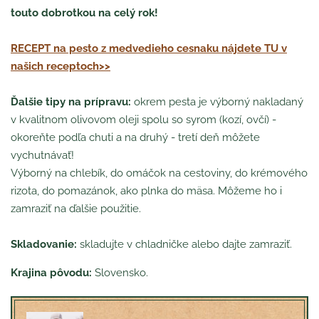
touto dobrotkou na celý rok!
RECEPT na pesto z medvedieho cesnaku nájdete TU v
našich receptoch>>
Ďalšie tipy na prípravu:
okrem pesta je výborný nakladaný
v kvalitnom olivovom oleji spolu so syrom (kozí, ovčí) -
okoreňte podľa chuti a na druhý - tretí deň môžete
vychutnávať!
Výborný na chlebík, do omáčok na cestoviny, do krémového
rizota, do pomazánok, ako plnka do mäsa. Môžeme ho i
zamraziť na ďalšie použitie.
Skladovanie:
skladujte v chladničke alebo dajte zamraziť.
Krajina pôvodu:
Slovensko.