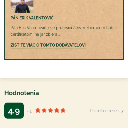
PÁN ERIK VALENTOVIČ
Pán Erik Valentovič je je profesionálnym zberačom húb s
certifikátom, na jar zbiera...
ZISTITE VIAC O TOMTO DODÁVATEĽOVI
Hodnotenia
4.9
z 5
Počet recenzií:
7