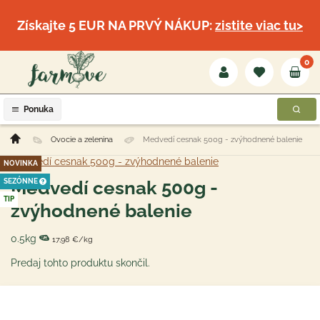
Získajte 5 EUR NA PRVÝ NÁKUP:
zistite viac tu>
0
Ponuka
Ovocie a zelenina
Medvedí cesnak 500g - zvýhodnené balenie
NOVINKA
SEZÓNNE
Medvedí cesnak 500g -
TIP
zvýhodnené balenie
0.5kg
17,98 €/kg
Predaj tohto produktu skončil.