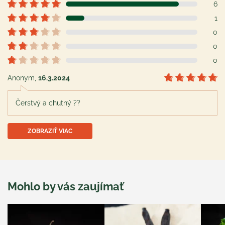
6
1
0
0
0
Anonym
,
16.3.2024
Čerstvý a chutný ??
ZOBRAZIŤ VIAC
Mohlo by vás zaujímať