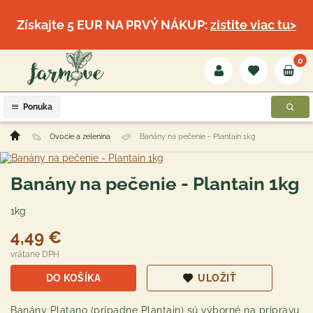
Získajte 5 EUR NA PRVÝ NÁKUP:
zistite viac tu>
0
Ponuka
Ovocie a zelenina
Banány na pečenie - Plantain 1kg
Banány na pečenie - Plantain 1kg
1kg
4,49 €
vrátane DPH
DO KOŠÍKA
ULOŽIŤ
Banány Platano (prípadne Plantain) sú výborné na prípravu