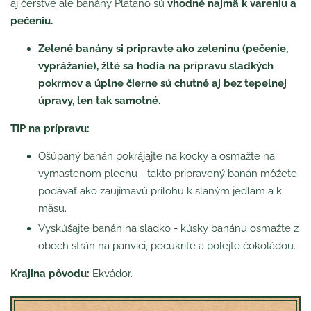
aj čerstvé ale banány Platano sú
vhodné najmä k vareniu a
pečeniu.
Zelené banány si pripravte ako zeleninu (pečenie,
vyprážanie), žlté sa hodia na prípravu sladkých
pokrmov a úplne čierne sú chutné aj bez tepelnej
úpravy, len tak samotné.
TIP na prípravu:
Ošúpaný banán pokrájajte na kocky a osmažte na
vymastenom plechu - takto pripravený banán môžete
podávať ako zaujímavú prílohu k slaným jedlám a k
mäsu.
Vyskúšajte banán na sladko - kúsky banánu osmažte z
oboch strán na panvici, pocukrite a polejte čokoládou.
Krajina pôvodu:
Ekvádor.