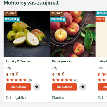
Mohlo by vás zaujímať
NOVINKA
NOVINKA
SEZÓN
SEZÓNNE
SEZÓNNE
AKCIA
Hrušky Q Tee 1kg
Broskyne 1 kg
Jahod
1kg
1kg
1ks
4,49 €
4,49 €
9,99
(18)
(30)
DO KOŠÍKA
DO KOŠÍKA
DO
Dobré jablká
Plantex
Dobré