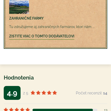
ZAHRANIČNÉ FARMY
Tu združujeme aj zahraničných farmárov, ktorí nám ...
ZISTITE VIAC O TOMTO DODÁVATEĽOVI
Hodnotenia
4.9
z 5
Počet recenzií:
14
13