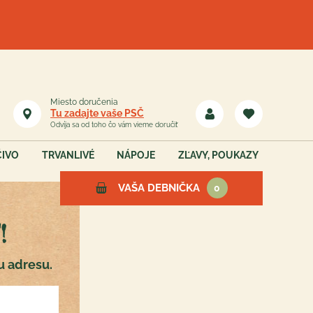
Miesto doručenia
Tu zadajte vaše PSČ
Odvíja sa od toho čo vám vieme doručiť
ČIVO
TRVANLIVÉ
NÁPOJE
ZĽAVY, POUKAZY
VAŠA DEBNIČKA
0
!
Vaša debnička je teraz
u adresu.
prázdna