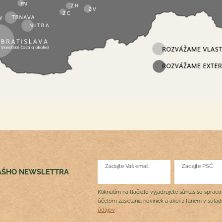
Zadajte Váš email
Zadajte PSČ
NÁŠHO NEWSLETTRA
Kliknutím na tlačidlo vyjadrujete súhlas so sprac
účelom zasielania noviniek a akcií z fariem v súla
údajov