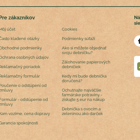
Pre zákazníkov
Ná
si
Môj účet
Cookies
Často kladené otázky
Podmienky súťaží
Obchodné podmienky
Ako si môžete objednať
svoju debničku?
Ochrana osobných údajov
Zálohovanie papierových
Reklamačný poriadok
debničiek
Reklamačný formulár
Kedy mi bude debnička
doručená?
Poučenie o odstúpení od
zmluvy
Ochutnajte najväčšie
farmárske potraviny -
Formulár - odstúpenie od
získajte 5 eur na nákup
zmluvy
Debnička s ovocím a
Kam vozíme, cena dopravy
zeleninou ako darček
Garancia spokojnosti