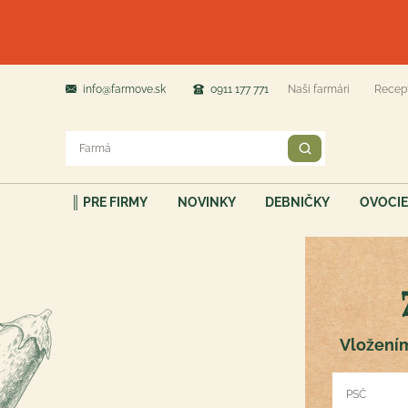
info@farmove.sk
0911 177 771
Naši farmári
Recep
║ PRE FIRMY
NOVINKY
DEBNIČKY
OVOCIE
Vložením