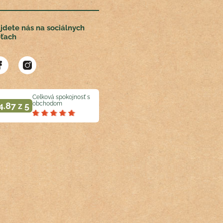
jdete nás na sociálnych
eťach
Celková spokojnosť s
obchodom
4.87 z 5