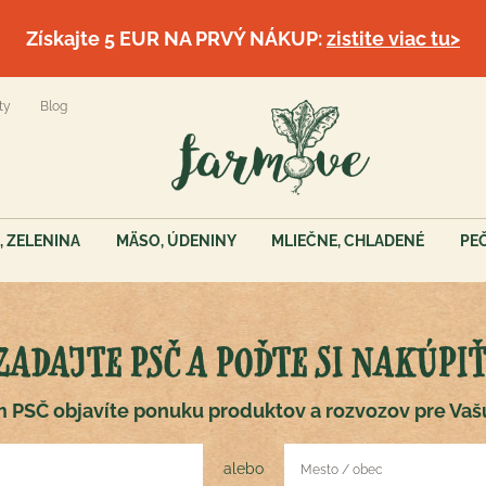
Získajte 5 EUR NA PRVÝ NÁKUP:
zistite viac tu>
ty
Blog
, ZELENINA
MÄSO, ÚDENINY
MLIEČNE, CHLADENÉ
PE
ZADAJTE PSČ A POĎTE SI NAKÚPIŤ
 PSČ objavíte ponuku produktov a rozvozov pre Vaš
alebo