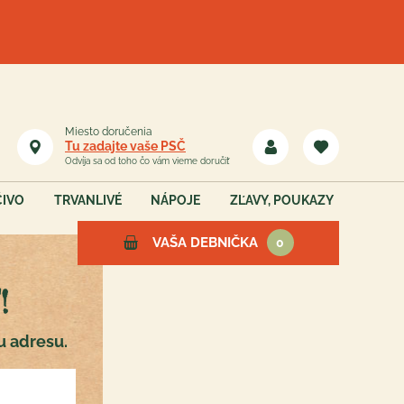
Miesto doručenia
Tu zadajte vaše PSČ
Odvíja sa od toho čo vám vieme doručiť
ČIVO
TRVANLIVÉ
NÁPOJE
ZĽAVY, POUKAZY
VAŠA DEBNIČKA
0
!
Vaša debnička je teraz
u adresu.
prázdna