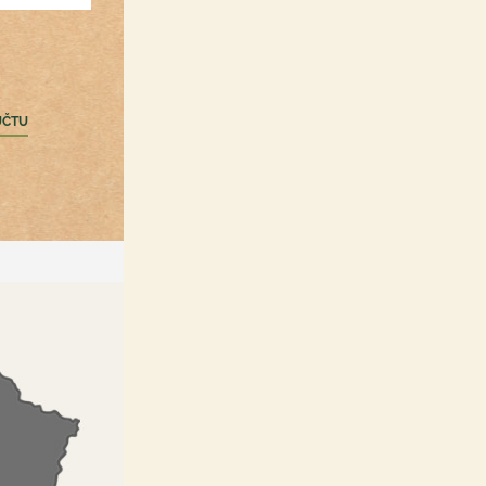
Registrácia /Prihlásenie
nákupný zoznam a obľúbené
produkty hocikde
ÚČTU
zbieranie bonusových bodov
rýchla objednávka
informovanie o akciách a
špeci zľavách
možnosť upravovať
objednávku po odoslaní do
určitého času
PRIHLÁSIŤ SA