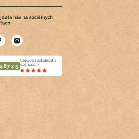
jdete nás na sociálnych
eťach
Celková spokojnosť s
obchodom
4.87 z 5