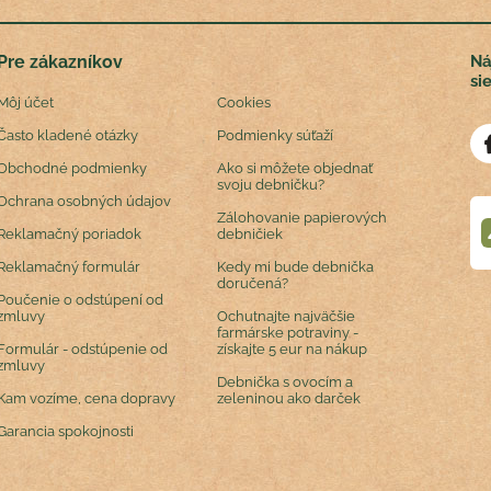
Pre zákazníkov
Ná
si
Môj účet
Cookies
Často kladené otázky
Podmienky súťaží
Obchodné podmienky
Ako si môžete objednať
svoju debničku?
Ochrana osobných údajov
Zálohovanie papierových
Reklamačný poriadok
debničiek
Reklamačný formulár
Kedy mi bude debnička
doručená?
Poučenie o odstúpení od
zmluvy
Ochutnajte najväčšie
farmárske potraviny -
Formulár - odstúpenie od
získajte 5 eur na nákup
zmluvy
Debnička s ovocím a
Kam vozíme, cena dopravy
zeleninou ako darček
Garancia spokojnosti