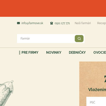
info@farmove.sk
0911 177 771
Naši farmári
Recep
║ PRE FIRMY
NOVINKY
DEBNIČKY
OVOCIE
Vložením