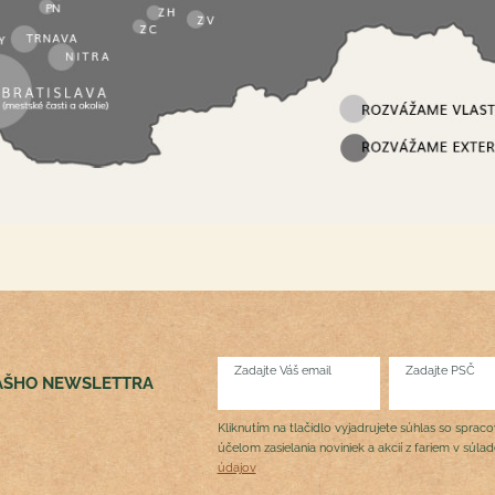
Zadajte Váš email
Zadajte PSČ
NÁŠHO NEWSLETTRA
Kliknutím na tlačidlo vyjadrujete súhlas so sprac
účelom zasielania noviniek a akcií z fariem v súla
údajov