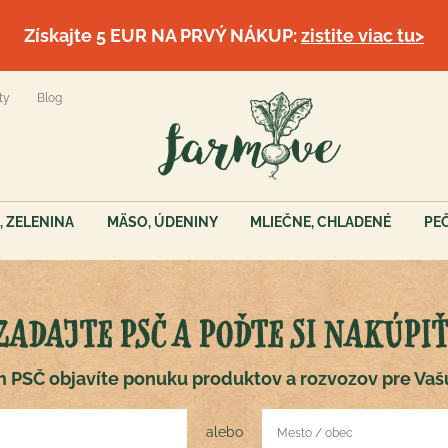
Získajte 5 EUR NA PRVÝ NÁKUP:
zistite viac tu>
ty
Blog
, ZELENINA
MÄSO, ÚDENINY
MLIEČNE, CHLADENÉ
PE
ZADAJTE PSČ A POĎTE SI NAKÚPIŤ
 PSČ objavíte ponuku produktov a rozvozov pre Vaš
alebo