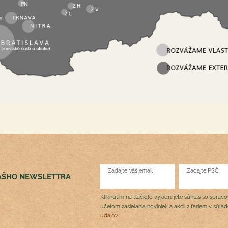
Zadajte Váš email
Zadajte PSČ
NÁŠHO NEWSLETTRA
Kliknutím na tlačidlo vyjadrujete súhlas so sprac
účelom zasielania noviniek a akcií z fariem v súla
údajov