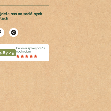
jdete nás na sociálnych
eťach
Celková spokojnosť s
obchodom
4.87 z 5