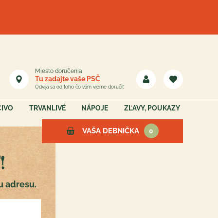
Miesto doručenia
Tu zadajte vaše PSČ
Odvíja sa od toho čo vám vieme doručiť
ČIVO
TRVANLIVÉ
NÁPOJE
ZĽAVY, POUKAZY
VAŠA DEBNIČKA
0
!
Vaša debnička je teraz
u adresu.
prázdna