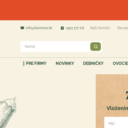
info@farmove.sk
0911 177 771
Naši farmári
Recep
║ PRE FIRMY
NOVINKY
DEBNIČKY
OVOCIE
Vložením