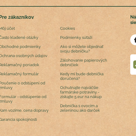
Pre zákazníkov
Ná
si
Môj účet
Cookies
Často kladené otázky
Podmienky súťaží
Obchodné podmienky
Ako si môžete objednať
svoju debničku?
Ochrana osobných údajov
Zálohovanie papierových
Reklamačný poriadok
debničiek
Reklamačný formulár
Kedy mi bude debnička
doručená?
Poučenie o odstúpení od
zmluvy
Ochutnajte najväčšie
farmárske potraviny -
Formulár - odstúpenie od
získajte 5 eur na nákup
zmluvy
Debnička s ovocím a
Kam vozíme, cena dopravy
zeleninou ako darček
Garancia spokojnosti