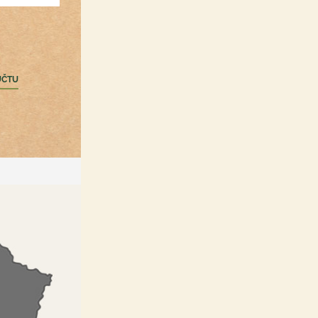
Registrácia /Prihlásenie
nákupný zoznam a obľúbené
produkty hocikde
ÚČTU
zbieranie bonusových bodov
rýchla objednávka
informovanie o akciách a
špeci zľavách
možnosť upravovať
objednávku po odoslaní do
určitého času
PRIHLÁSIŤ SA