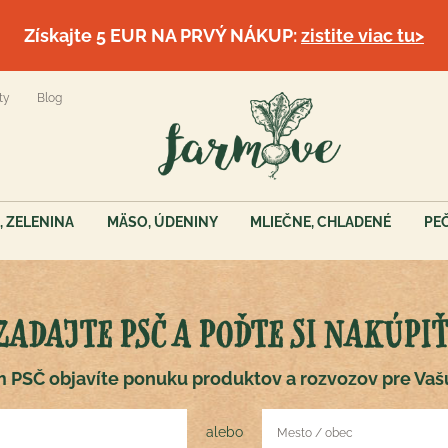
Získajte 5 EUR NA PRVÝ NÁKUP:
zistite viac tu>
ty
Blog
, ZELENINA
MÄSO, ÚDENINY
MLIEČNE, CHLADENÉ
PE
ZADAJTE PSČ A POĎTE SI NAKÚPIŤ
 PSČ objavíte ponuku produktov a rozvozov pre Vaš
alebo