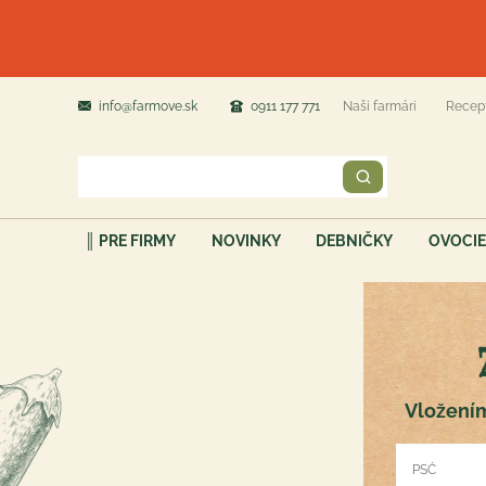
info@farmove.sk
0911 177 771
Naši farmári
Recep
║ PRE FIRMY
NOVINKY
DEBNIČKY
OVOCIE
Vložením