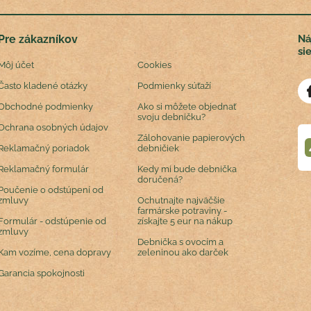
Pre zákazníkov
Ná
si
Môj účet
Cookies
Často kladené otázky
Podmienky súťaží
Obchodné podmienky
Ako si môžete objednať
svoju debničku?
Ochrana osobných údajov
Zálohovanie papierových
Reklamačný poriadok
debničiek
Reklamačný formulár
Kedy mi bude debnička
doručená?
Poučenie o odstúpení od
zmluvy
Ochutnajte najväčšie
farmárske potraviny -
Formulár - odstúpenie od
získajte 5 eur na nákup
zmluvy
Debnička s ovocím a
Kam vozíme, cena dopravy
zeleninou ako darček
Garancia spokojnosti