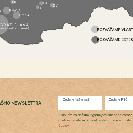
Zadajte Váš email
Zadajte PSČ
NÁŠHO NEWSLETTRA
Kliknutím na tlačidlo vyjadrujete súhlas so sprac
účelom zasielania noviniek a akcií z fariem v súla
údajov