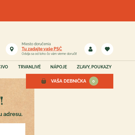
Miesto doručenia
Tu zadajte vaše PSČ
Odvíja sa od toho čo vám vieme doručiť
ČIVO
TRVANLIVÉ
NÁPOJE
ZĽAVY, POUKAZY
VAŠA DEBNIČKA
0
!
Vaša debnička je teraz
u adresu.
prázdna