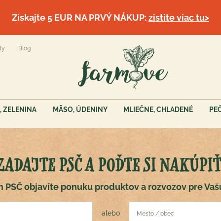
Získajte 5 EUR NA PRVÝ NÁKUP:
zistite viac tu>
ty
Blog
, ZELENINA
MÄSO, ÚDENINY
MLIEČNE, CHLADENÉ
PE
ZADAJTE PSČ A POĎTE SI NAKÚPIŤ
 PSČ objavíte ponuku produktov a rozvozov pre Vaš
alebo