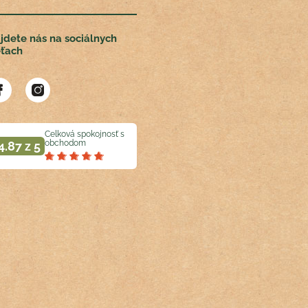
jdete nás na sociálnych
eťach
Celková spokojnosť s
obchodom
4.87 z 5