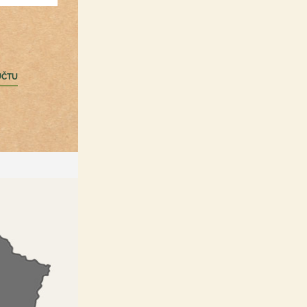
Registrácia /Prihlásenie
nákupný zoznam a obľúbené
produkty hocikde
ÚČTU
zbieranie bonusových bodov
rýchla objednávka
informovanie o akciách a
špeci zľavách
možnosť upravovať
objednávku po odoslaní do
určitého času
PRIHLÁSIŤ SA