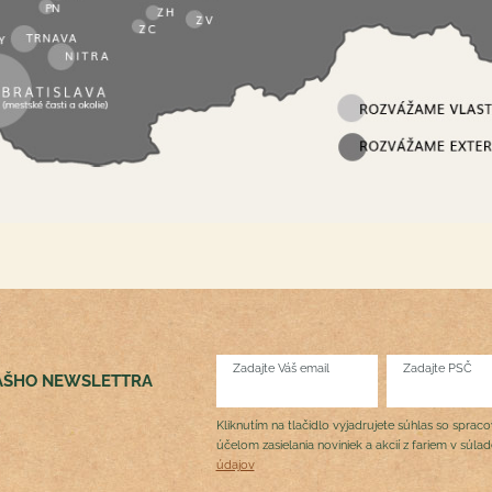
Zadajte Váš email
Zadajte PSČ
NÁŠHO NEWSLETTRA
Kliknutím na tlačidlo vyjadrujete súhlas so sprac
účelom zasielania noviniek a akcií z fariem v súla
údajov