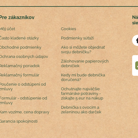
Pre zákazníkov
Ná
si
Môj účet
Cookies
Často kladené otázky
Podmienky súťaží
Obchodné podmienky
Ako si môžete objednať
svoju debničku?
Ochrana osobných údajov
Zálohovanie papierových
Reklamačný poriadok
debničiek
Reklamačný formulár
Kedy mi bude debnička
doručená?
Poučenie o odstúpení od
zmluvy
Ochutnajte najväčšie
farmárske potraviny -
Formulár - odstúpenie od
získajte 5 eur na nákup
zmluvy
Debnička s ovocím a
Kam vozíme, cena dopravy
zeleninou ako darček
Garancia spokojnosti