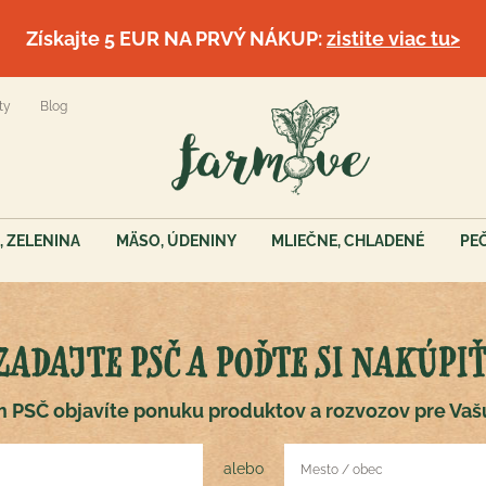
Získajte 5 EUR NA PRVÝ NÁKUP:
zistite viac tu>
ty
Blog
, ZELENINA
MÄSO, ÚDENINY
MLIEČNE, CHLADENÉ
PE
ZADAJTE PSČ A POĎTE SI NAKÚPIŤ
 PSČ objavíte ponuku produktov a rozvozov pre Vaš
alebo