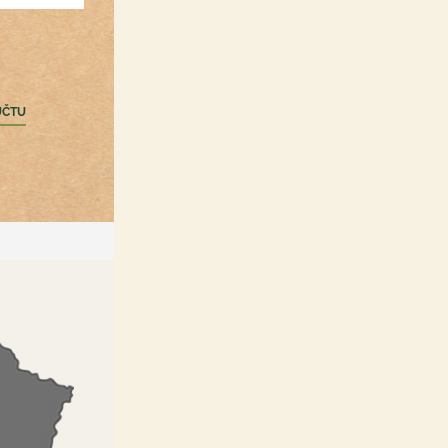
Registrácia /Prihlásenie
nákupný zoznam a obľúbené
produkty hocikde
ÚČTU
zbieranie bonusových bodov
rýchla objednávka
informovanie o akciách a
špeci zľavách
možnosť upravovať
objednávku po odoslaní do
určitého času
PRIHLÁSIŤ SA