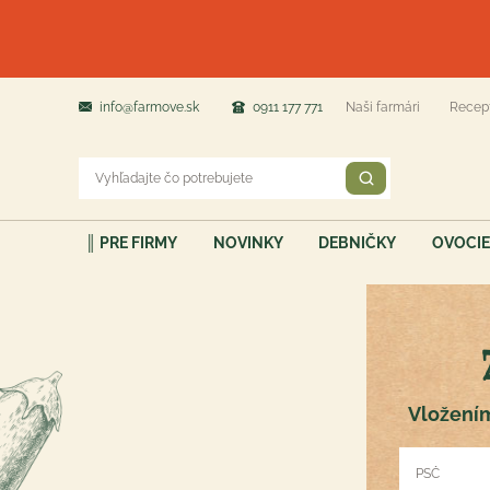
info@farmove.sk
0911 177 771
Naši farmári
Recep
║ PRE FIRMY
NOVINKY
DEBNIČKY
OVOCIE
Vložením