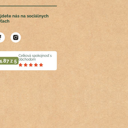
jdete nás na sociálnych
eťach
Celková spokojnosť s
obchodom
4.87 z 5