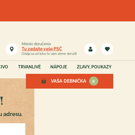
Miesto doručenia
Tu zadajte vaše PSČ
Odvíja sa od toho čo vám vieme doručiť
ČIVO
TRVANLIVÉ
NÁPOJE
ZĽAVY, POUKAZY
VAŠA DEBNIČKA
0
!
Vaša debnička je teraz
u adresu.
prázdna