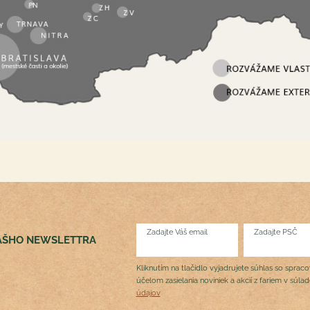
Zadajte Váš email
Zadajte PSČ
NÁŠHO NEWSLETTRA
Kliknutím na tlačidlo vyjadrujete súhlas so sprac
účelom zasielania noviniek a akcií z fariem v súla
údajov