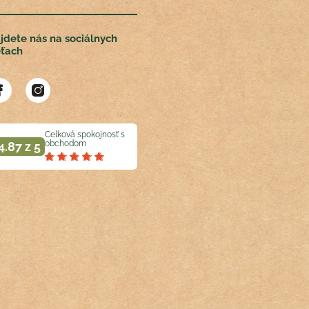
jdete nás na sociálnych
eťach
Celková spokojnosť s
obchodom
4.87 z 5