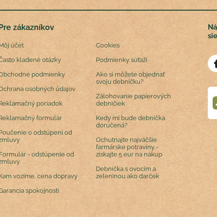
Pre zákazníkov
Ná
si
Môj účet
Cookies
Často kladené otázky
Podmienky súťaží
Obchodné podmienky
Ako si môžete objednať
svoju debničku?
Ochrana osobných údajov
Zálohovanie papierových
Reklamačný poriadok
debničiek
Reklamačný formulár
Kedy mi bude debnička
doručená?
Poučenie o odstúpení od
zmluvy
Ochutnajte najväčšie
farmárske potraviny -
Formulár - odstúpenie od
získajte 5 eur na nákup
zmluvy
Debnička s ovocím a
Kam vozíme, cena dopravy
zeleninou ako darček
Garancia spokojnosti