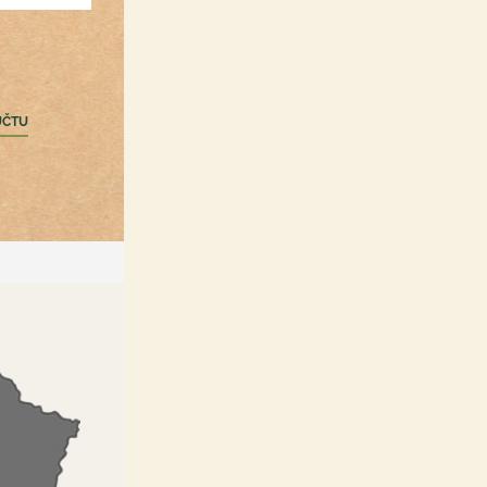
Registrácia /Prihlásenie
nákupný zoznam a obľúbené
produkty hocikde
ÚČTU
zbieranie bonusových bodov
rýchla objednávka
informovanie o akciách a
špeci zľavách
možnosť upravovať
objednávku po odoslaní do
určitého času
PRIHLÁSIŤ SA