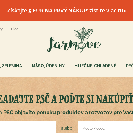
Získajte 5 EUR NA PRVÝ NÁKUP:
zistite viac tu>
ty
Blog
, ZELENINA
MÄSO, ÚDENINY
MLIEČNE, CHLADENÉ
PE
ZADAJTE PSČ A POĎTE SI NAKÚPIŤ
 PSČ objavíte ponuku produktov a rozvozov pre Vaš
alebo