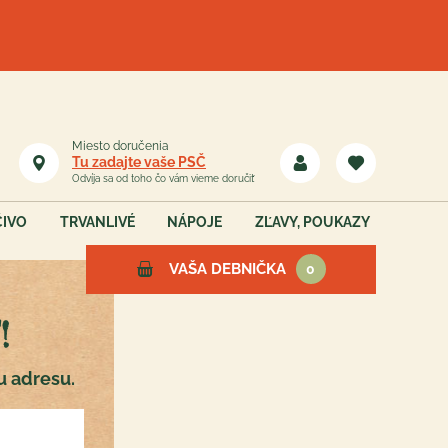
Miesto doručenia
Tu zadajte vaše PSČ
Odvíja sa od toho čo vám vieme doručiť
ČIVO
TRVANLIVÉ
NÁPOJE
ZĽAVY, POUKAZY
VAŠA DEBNIČKA
0
!
Vaša debnička je teraz
u adresu.
prázdna