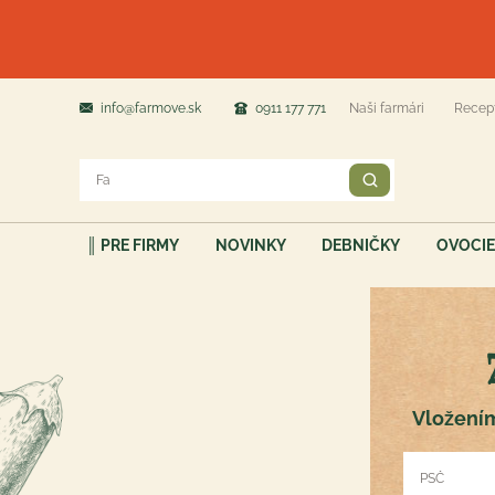
info@farmove.sk
0911 177 771
Naši farmári
Recep
║ PRE FIRMY
NOVINKY
DEBNIČKY
OVOCIE
Vložením