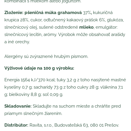
kombinácii s mliekom alebo jogurtom.
Zloženie:
pšeničná múka grahamová
37%
,
kukuričná
krupica 28%, cukor, odtučnený kakaový prášok 6%, glukóza,
slnečnicový olej, sušené odstredené
mlieko
, emulgátor:
slnečnicový lecitín, arómy. Výrobok môže obsahovať arašidy
a iné orechy.
Alergény sú zvýraznené hrubým písmom.
Výživové údaje na 100 g výrobku:
Energia 1564 kJ/370 kcal; tuky 3,2 g z toho nasýtené mastné
kyseliny 0,7 g; sacharidy 73 g z toho cukry 28 g; vláknina 7,1
g; bielkoviny 8,8 g; soľ 0,09 g.
Skladovanie:
Skladujte na suchom mieste a chráňte pred
priamym slnečným žiarením.
Distribútor:
Ravita, s.r.o., Budovateľská 63, 080 01 Prešov.