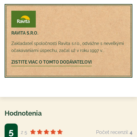
RAVITA S.R.O.
Zakladateľ spoločnosti Ravita s.r.o., odvážne s neveľkými
očakávaniami úspechu, začal už v roku 1997 v...
ZISTITE VIAC O TOMTO DODÁVATEĽOVI
Hodnotenia
5
z 5
Počet recenzií:
4