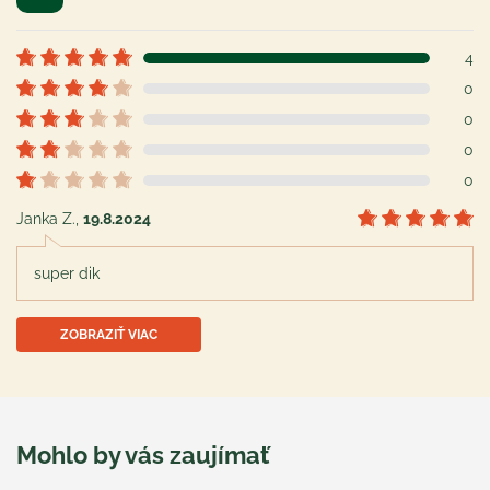
4
0
0
0
0
Janka Z.
,
19.8.2024
super dik
ZOBRAZIŤ VIAC
Mohlo by vás zaujímať