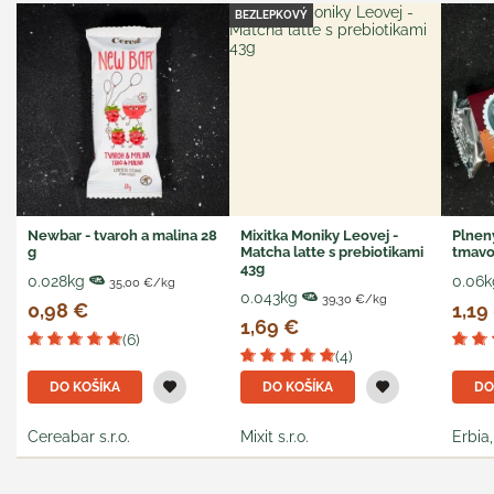
BEZLEPKOVÝ
Newbar - tvaroh a malina 28
Mixitka Moniky Leovej -
Plnen
g
Matcha latte s prebiotikami
tmavo
43g
0.028kg
0.06k
35,00 €/kg
0.043kg
39,30 €/kg
0,98 €
1,19
1,69 €
(6)
(4)
DO KOŠÍKA
DO KOŠÍKA
DO
Cereabar s.r.o.
Mixit s.r.o.
Erbia, 