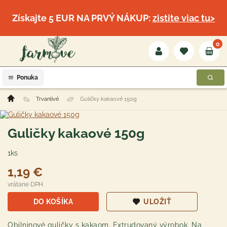
Získajte 5 EUR NA PRVÝ NÁKUP:
zistite viac tu>
0
Ponuka
Trvanlivé
Guličky kakaové 150g
Guličky kakaové 150g
1ks
1,19 €
vrátane DPH
DO KOŠÍKA
ULOŽIŤ
Obilninové guličky s kakaom. Extrudovaný výrobok. Na