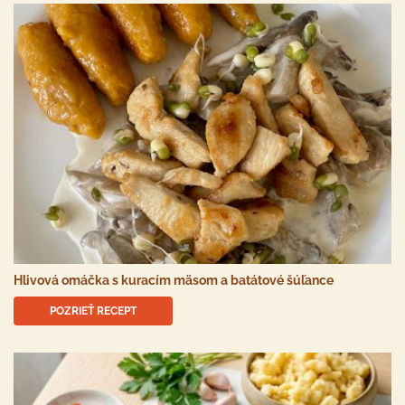
Hlivová omáčka s kuracím mäsom a batátové šúľance
POZRIEŤ RECEPT