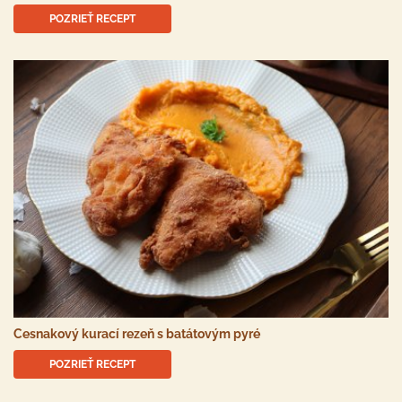
POZRIEŤ RECEPT
Cesnakový kurací rezeň s batátovým pyré
POZRIEŤ RECEPT