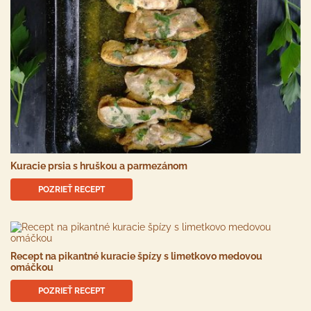
Kuracie prsia s hruškou a parmezánom
POZRIEŤ RECEPT
Recept na pikantné kuracie špízy s limetkovo medovou
omáčkou
POZRIEŤ RECEPT