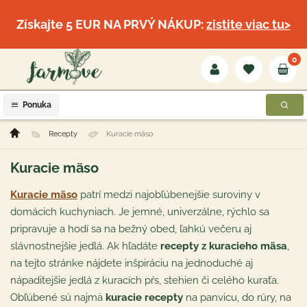
Získajte 5 EUR NA PRVÝ NÁKUP:
zistite viac tu>
0
Ponuka
Recepty
Kuracie mäso
Kuracie mäso
Kuracie mäso
patrí medzi najobľúbenejšie suroviny v
domácich kuchyniach. Je jemné, univerzálne, rýchlo sa
pripravuje a hodí sa na bežný obed, ľahkú večeru aj
slávnostnejšie jedlá. Ak hľadáte
recepty z kuracieho mäsa
,
na tejto stránke nájdete inšpiráciu na jednoduché aj
nápaditejšie jedlá z kuracích pŕs, stehien či celého kuraťa.
Obľúbené sú najmä
kuracie recepty
na panvicu, do rúry, na