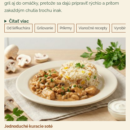
gril aj do omáčky, pretože sa dajú pripraviť rýchlo a pritom
zakaždým chutia trochu inak.
Čítať viac
Od šéfkuchára
Grilovanie
Príkrmy
Vianočné recepty
Vyrobím s
Jednoduché kuracie soté