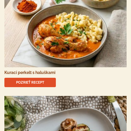
Kurací perkelt s haluškami
POZRIEŤ RECEPT