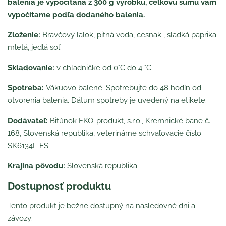
balenia je vypočítaná z 300 g výrobku, celkovú sumu vám
vypočítame podľa dodaného balenia.
Zloženie:
Bravčový lalok, pitná voda, cesnak , sladká paprika
mletá, jedlá soľ.
Skladovanie:
v chladničke od 0°C do 4 °C.
Spotreba:
Vákuovo balené. Spotrebujte do 48 hodín od
otvorenia balenia. Dátum spotreby je uvedený na etikete.
Dodávateľ:
Bitúnok EKO-produkt, s.r.o., Kremnické bane č.
168, Slovenská republika, veterinárne schvaľovacie číslo
SK6134L ES
Krajina pôvodu:
Slovenská republika
Dostupnosť produktu
Tento produkt je bežne dostupný na nasledovné dni a
závozy: