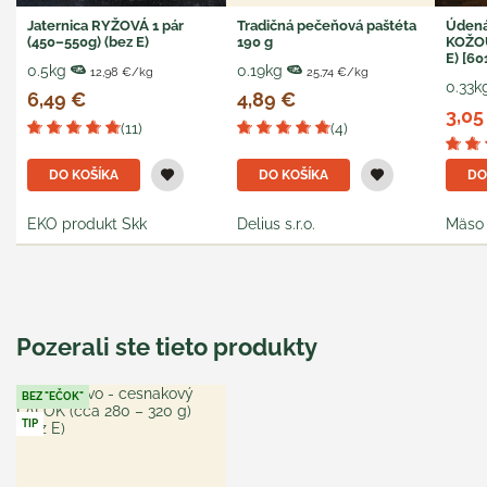
Jaternica RYŽOVÁ 1 pár
Tradičná pečeňová paštéta
Údená
(450–550g) (bez E)
190 g
KOŽOU
E) [60
0.5kg
0.19kg
12,98 €/kg
25,74 €/kg
0.33k
6,49 €
4,89 €
3,05
(11)
(4)
DO KOŠÍKA
DO KOŠÍKA
DO
EKO produkt Skk
Delius s.r.o.
Mäso 
Pozerali ste tieto produkty
BEZ "EČOK"
TIP