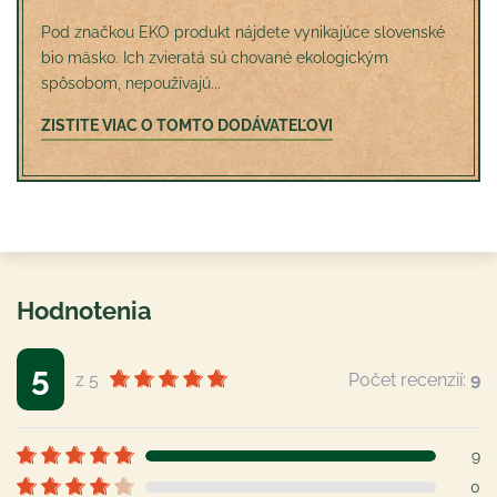
Pod značkou EKO produkt nájdete vynikajúce slovenské
bio mäsko. Ich zvieratá sú chované ekologickým
spôsobom, nepoužívajú...
ZISTITE VIAC O TOMTO DODÁVATEĽOVI
Hodnotenia
5
z 5
Počet recenzií:
9
9
0