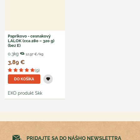
Paprikovo - cesnakový
LALOK (cca 280 – 320 g)
(bez E)
0.3kg
12,97 €/kg
3,89 €
(9)
DO KOŠÍKA
EKO produkt Skk
PRIDAJTE SA DO NÁŠHO NEWSLETTRA