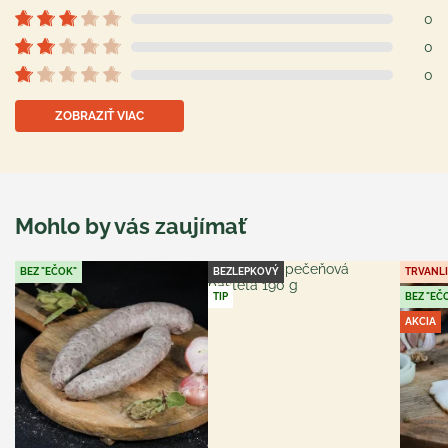
0
0
0
ZOBRAZIŤ VIAC
Mohlo by vás zaujímať
BEZ "EČOK"
BEZLEPKOVÝ
TRVANL
TIP
BEZ "EČ
AKCIA