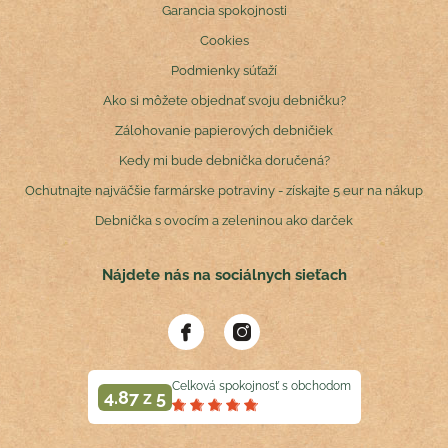
Garancia spokojnosti
Cookies
Podmienky súťaží
Ako si môžete objednať svoju debničku?
Zálohovanie papierových debničiek
Kedy mi bude debnička doručená?
Ochutnajte najväčšie farmárske potraviny - získajte 5 eur na nákup
Debnička s ovocím a zeleninou ako darček
Nájdete nás na sociálnych sieťach
Celková spokojnosť s obchodom
4.87 z 5