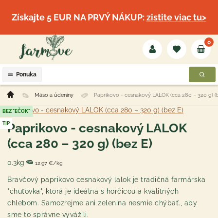
Získajte 5 EUR NA PRVÝ NÁKUP:
zistite viac tu>
0
Ponuka
Mäso a údeniny
Paprikovo - cesnakový LALOK (cca 280 – 320 g) (
BEZ "EČOK"
TIP
Paprikovo - cesnakový LALOK
(cca 280 – 320 g) (bez E)
0.3kg
12,97 €/kg
Bravčový paprikovo cesnakový lalok je tradičná farmárska
"chuťovka", ktorá je ideálna s horčicou a kvalitných
chlebom. Samozrejme ani zelenina nesmie chýbať., aby
sme to správne vyvážili.