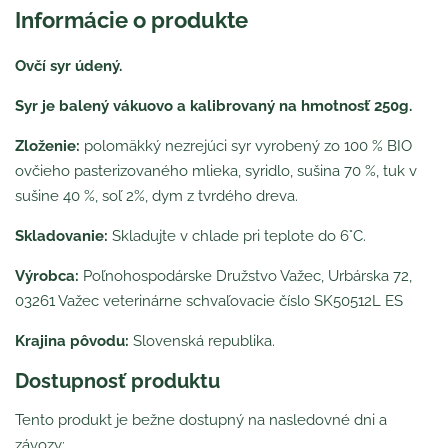
Informácie o produkte
Ovčí syr údený.
Syr je balený vákuovo a kalibrovaný na hmotnosť 250g.
Zloženie:
polomäkký nezrejúci syr vyrobený zo 100 % BIO
ovčieho pasterizovaného mlieka, syridlo, sušina 70 %, tuk v
sušine 40 %, soľ 2%, dym z tvrdého dreva.
Skladovanie:
Skladujte v chlade pri teplote do 6°C.
Výrobca:
Poľnohospodárske Družstvo Važec, Urbárska 72,
03261 Važec veterinárne schvaľovacie číslo SK50512L ES
Krajina pôvodu:
Slovenská republika.
Dostupnosť produktu
Tento produkt je bežne dostupný na nasledovné dni a
závozy: