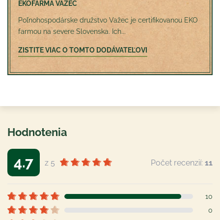
EKOFARMA VAŽEC
Poľnohospodárske družstvo Važec je certifikovanou EKO
farmou na severe Slovenska. Ich...
ZISTITE VIAC O TOMTO DODÁVATEĽOVI
Hodnotenia
4.7
z 5
Počet recenzií:
11
10
0