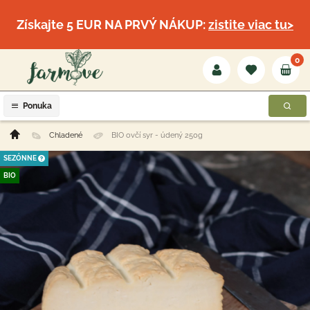
Získajte 5 EUR NA PRVÝ NÁKUP:
zistite viac tu>
0
Ponuka
Chladené
BIO ovčí syr - údený 250g
SEZÓNNE
BIO