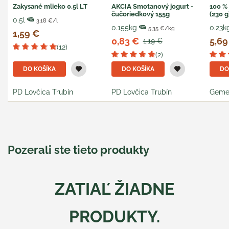
Zakysané mlieko 0,5l LT
AKCIA Smotanový jogurt -
100 %
čučoriedkový 155g
(230 g
0.5l
3,18 €/l
0.155kg
0.23k
5,35 €/kg
1,59 €
0,83 €
5,69
1,19 €
(12)
(2)
DO KOŠÍKA
DO KOŠÍKA
DO
PD Lovčica Trubín
PD Lovčica Trubín
Geme
Pozerali ste tieto produkty
ZATIAĽ ŽIADNE
PRODUKTY.