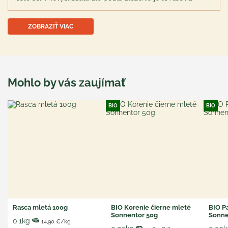
ZOBRAZIŤ VIAC
Mohlo by vás zaujímať
BIO
BIO
Rasca mletá 100g
BIO Korenie čierne mleté
BIO Pa
Sonnentor 50g
Sonne
0.1kg
14,90 €/kg