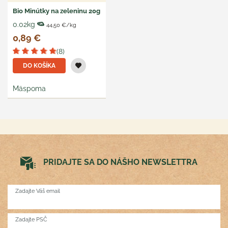
Bio Minútky na zeleninu 20g
0.02kg
44,50 €/kg
0,89 €
(8)
DO KOŠÍKA
Mäspoma
PRIDAJTE SA DO NÁŠHO NEWSLETTRA
Zadajte Váš email
Zadajte PSČ