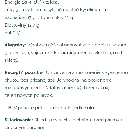
Energia 1394 kJ / 331 kcal
Tuky 3,2 g, z toho nasýtené mastné kyseliny 1,2 g
Sacharidy 67 g, z toho cukry 12 g
Bielkoviny 12,7 g
Soľ 0,13 g
Alegrény:
Výrobok môže obsahovať zeler, horčicu, sezam,
glutén, sóju, vajcia, mlieko, arašidy, orechy, vlčí bôb, oxid
siričitý.
Recept/ použitie:
Univerzálna zmes korenia s vyváženou
chuťou bez pridanej soli. Je vhodná na okorenenie
minútkových jedál, šalátov, amerických zemiakov,
zeleninových polievok.
TIP:
V prípade potreby dochuťte jedlo soľou.
Skladovanie:
Skladujte v suchu a chráňte pred priamym
slnečným žiarením.