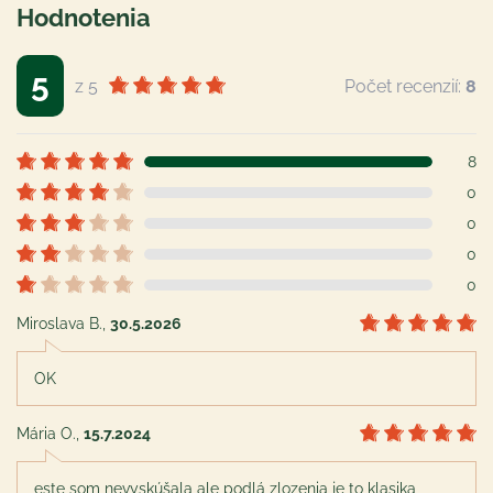
Hodnotenia
5
z 5
Počet recenzií:
8
8
0
0
0
0
Miroslava B.
,
30.5.2026
OK
Mária O.
,
15.7.2024
este som nevyskúšala ale podlá zlozenia je to klasika