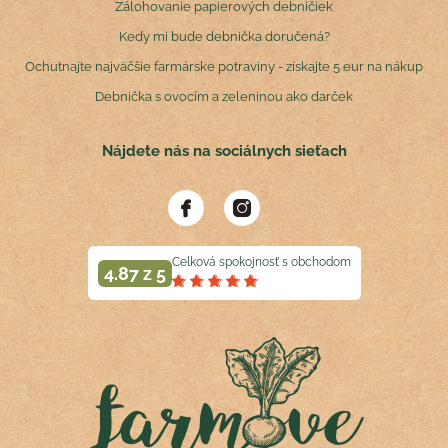
Zálohovanie papierových debničiek
Kedy mi bude debnička doručená?
Ochutnajte najväčšie farmárske potraviny - získajte 5 eur na nákup
Debnička s ovocím a zeleninou ako darček
Nájdete nás na sociálnych sieťach
Celková spokojnosť s obchodom
4.87 z 5