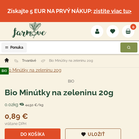
Získajte 5 EUR NA PRVÝ NÁKUP:
zistite viac tu>
0
Ponuka
Trvanlivé
Bio Minútky na zeleninu 20g
BIO
BIO
Bio Minútky na zeleninu 20g
0.02kg
44,50 €/kg
0,89 €
vrátane DPH
DO KOŠÍKA
ULOŽIŤ